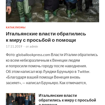
КАТАКЛИЗМЫ
Итальянские власти обратились
к миру с просьбой о помощи
17.11.2019
-
от
admin
Фото: globallookpress.com Власти Италии обратились
ко всем небезразличным к Венеции людям
и попросили помочь городу после наводнения.
Об этом написал мэр Луиджи Бруньяро в Twitter.
«Благодаря вашей помощи Венеция вновь
засияет», — написал Бруньяро. Как отмечается,
Итальянские власти
обратились к миру с просьбой
о помощи