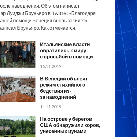
осле наводнения. Об этом написал
эр Луиджи Бруньяро в Twitter. «Благодаря
ашей помощи Венеция вновь засияет», —
аписал Бруньяро. Как отмечается,
Итальянские власти
обратились к миру
с просьбой о помощи
16.11.2019
В Венеции объявят
режим стихийного
бедствия из-
за наводнений
14.11.2019
На острове у берегов
США обнаружили коров,
унесенных цунами