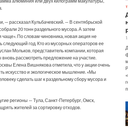
рамма алюминия или двух килограмм макулатуры,
Т
.
и, — рассказал Кульбачевский. — В сентябрьской
собрали 20 тонн раздельного мусора. А затем
чаще». По словам чиновника, новая акция не
1
ь следующий год. Кто из мусорных операторов ее
Д
услан Мольков, представитель компании, которая
ф
ы вновь рассмотреть предложение на участие.
м
осквы Елена Вишнякова отметила, что у акции очень
Р
ь искусство и экологическое мышление. «Мы
«
ловеку сделать шаг к раздельному сбору мусора и
г
п
угие регионы — Тула, Санкт-Петербург, Омск,
ощрять жителей за сортировку отходов.