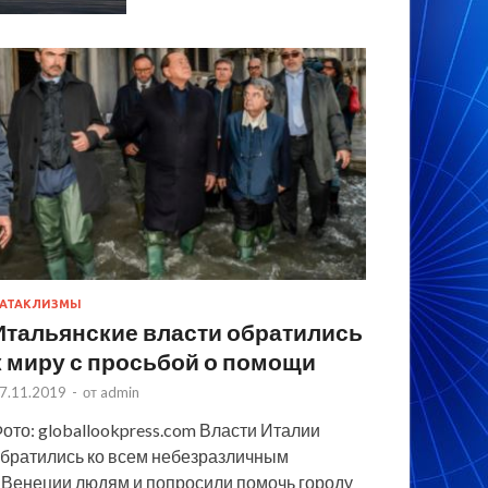
АТАКЛИЗМЫ
Итальянские власти обратились
к миру с просьбой о помощи
7.11.2019
-
от
admin
ото: globallookpress.com Власти Италии
братились ко всем небезразличным
 Венеции людям и попросили помочь городу