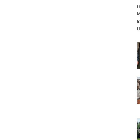
п
м
в
н