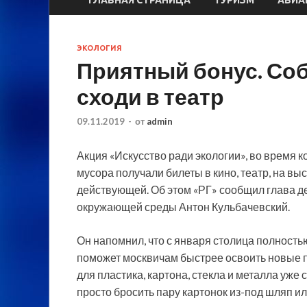
ЭКОЛОГИЯ
Приятный бонус. Со
сходи в театр
09.11.2019
-
от
admin
Акция «Искусство ради экологии», во время 
мусора получали билеты в кино, театр, на вы
действующей. Об этом «РГ» сообщил глава 
окружающей
среды Антон Кульбачевский.
Он напомнил, что с января столица полность
поможет москвичам быстрее освоить новые 
для пластика, картона, стекла и металла уже 
просто бросить пару картонок из-под шляп или