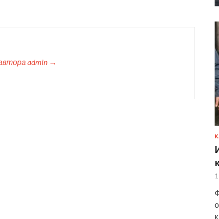
автора admin →
К
1
Ф
о
к