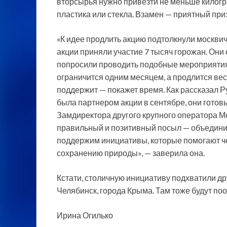
вторсырья нужно привезти не меньше килог
пластика или стекла. Взамен — приятный приз
«К идее продлить акцию подтолкнули москвич
акции приняли участие 7 тысяч горожан. Они 
попросили проводить подобные мероприятия 
ограничится одним месяцем, а продлится вес
поддержит — покажет время. Как рассказал Р
была партнером акции в сентябре, они готов
Замдиректора другого крупного оператора М
правильный и позитивный посыл — объединит
поддержим инициативы, которые помогают че
сохранению природы», — заверила она.
Кстати, столичную инициативу подхватили др
Челябинск, города Крыма. Там тоже будут по
Ирина Огилько