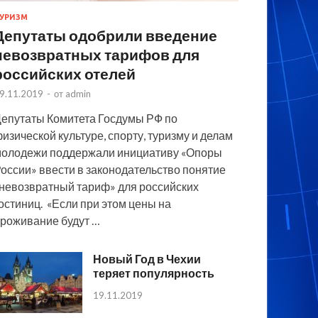
УРИЗМ
Депутаты одобрили введение
невозвратных тарифов для
российских отелей
9.11.2019
-
от
admin
епутаты Комитета Госдумы РФ по
изической культуре, спорту, туризму и делам
олодежи поддержали инициативу «Опоры
оссии» ввести в законодательство понятие
невозвратный тариф» для российских
остиниц. «Если при этом цены на
роживание будут …
Новый Год в Чехии
теряет популярность
19.11.2019