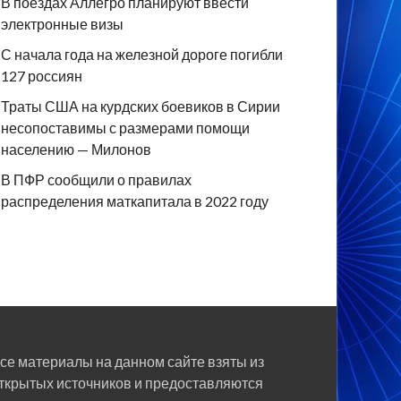
В поездах Аллегро планируют ввести
электронные визы
С начала года на железной дороге погибли
127 россиян
Траты США на курдских боевиков в Сирии
несопоставимы с размерами помощи
населению — Милонов
В ПФР сообщили о правилах
распределения маткапитала в 2022 году
се материалы на данном сайте взяты из
ткрытых источников и предоставляются