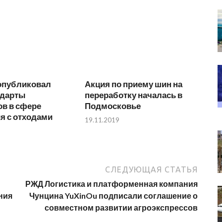
опубликовал
Акция по приему шин на
ндарты
переработку началась в
ов в сфере
Подмосковье
я с отходами
19.11.2019
СЛЕДУЮЩАЯ СТАТЬЯ
РЖД Логистика и платформенная компания
ния
Чунцина YuXinOu подписали соглашение о
совместном развитии агроэкспрессов