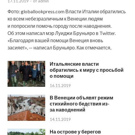
17.11.2019
-
от
admin
Фото: globallookpress.com Власти Италии обратились
ко всем небезразличным к Венеции людям
и попросили помочь городу после наводнения.
Об этом написал мэр Луиджи Бруньяро в Twitter.
«Благодаря вашей помощи Венеция вновь
засияет», — написал Бруньяро. Как отмечается,
Итальянские власти
обратились к миру с просьбой
о помощи
16.11.2019
В Венеции объявят режим
стихийного бедствия из-
за наводнений
14.11.2019
На острове у берегов