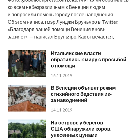
ко всем небезразличным к Венеции людям
и попросили помочь городу после наводнения.
Об этом написал мэр Луиджи Бруньяро в Twitter.
«Благодаря вашей помощи Венеция вновь
засияет», — написал Бруньяро. Как отмечается,
Итальянские власти
обратились к миру с просьбой
о помощи
16.11.2019
В Венеции объявят режим
стихийного бедствия из-
за наводнений
14.11.2019
На острове у берегов
США обнаружили коров,
унесенных цунами