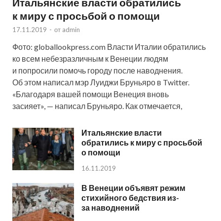
Итальянские власти обратились
к миру с просьбой о помощи
17.11.2019
-
от
admin
Фото: globallookpress.com Власти Италии обратились
ко всем небезразличным к Венеции людям
и попросили помочь городу после наводнения.
Об этом написал мэр Луиджи Бруньяро в Twitter.
«Благодаря вашей помощи Венеция вновь
засияет», — написал Бруньяро. Как отмечается,
Итальянские власти
обратились к миру с просьбой
о помощи
16.11.2019
В Венеции объявят режим
стихийного бедствия из-
за наводнений