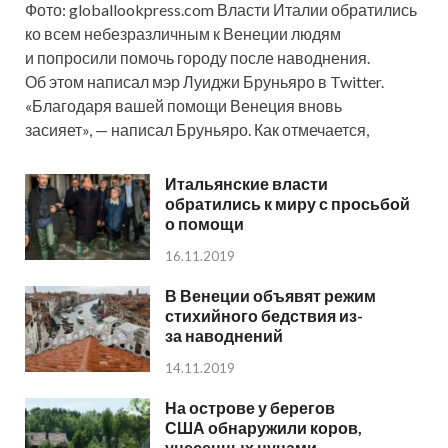
Фото: globallookpress.com Власти Италии обратились
ко всем небезразличным к Венеции людям
и попросили помочь городу после наводнения.
Об этом написал мэр Луиджи Бруньяро в Twitter.
«Благодаря вашей помощи Венеция вновь
засияет», — написал Бруньяро. Как отмечается,
Итальянские власти
обратились к миру с просьбой
о помощи
16.11.2019
В Венеции объявят режим
стихийного бедствия из-
за наводнений
14.11.2019
На острове у берегов
США обнаружили коров,
унесенных цунами