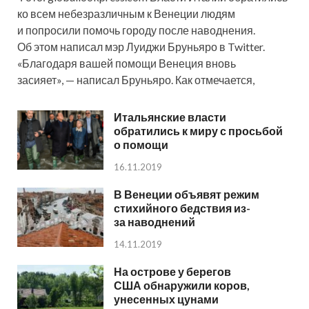
ко всем небезразличным к Венеции людям
и попросили помочь городу после наводнения.
Об этом написал мэр Луиджи Бруньяро в Twitter.
«Благодаря вашей помощи Венеция вновь
засияет», — написал Бруньяро. Как отмечается,
Итальянские власти
обратились к миру с просьбой
о помощи
16.11.2019
В Венеции объявят режим
стихийного бедствия из-
за наводнений
14.11.2019
На острове у берегов
США обнаружили коров,
унесенных цунами