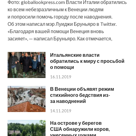
Фото: globallookpress.com Власти Италии обратились
ко всем небезразличным к Венеции людям
и попросили помочь городу после наводнения.
Об этом написал мэр Луиджи Бруньяро в Twitter.
«Благодаря вашей помощи Венеция вновь
засияет», — написал Бруньяро. Как отмечается,
Итальянские власти
обратились к миру с просьбой
о помощи
16.11.2019
В Венеции объявят режим
стихийного бедствия из-
за наводнений
14.11.2019
На острове у берегов
США обнаружили коров,
унесенных цунами