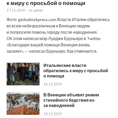
к миру с просьбой о помощи
17.11.2019
-
от
admin
Фото: globallookpress.com Власти Италии обратились
ко всем небезразличным к Венеции людям
и попросили помочь городу после наводнения.
Об этом написал мэр Луиджи Бруньяро в Twitter.
«Благодаря вашей помощи Венеция вновь
засияет», — написал Бруньяро. Как отмечается,
Итальянские власти
обратились к миру с просьбой
о помощи
16.11.2019
В Венеции объявят режим
стихийного бедствия из-
за наводнений
14.11.2019