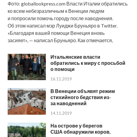
Фото: globallookpress.com Власти Италии обратились
ко всем небезразличным к Венеции людям
и попросили помочь городу после наводнения.
Об этом написал мэр Луиджи Бруньяро в Twitter.
«Благодаря вашей помощи Венеция вновь
засияет», — написал Бруньяро. Как отмечается,
Итальянские власти
обратились к миру с просьбой
о помощи
16.11.2019
В Венеции объявят режим
стихийного бедствия из-
за наводнений
14.11.2019
На острове у берегов
США обнаружили коров,