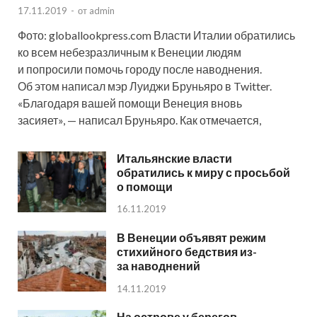
17.11.2019
-
от
admin
Фото: globallookpress.com Власти Италии обратились
ко всем небезразличным к Венеции людям
и попросили помочь городу после наводнения.
Об этом написал мэр Луиджи Бруньяро в Twitter.
«Благодаря вашей помощи Венеция вновь
засияет», — написал Бруньяро. Как отмечается,
Итальянские власти
обратились к миру с просьбой
о помощи
16.11.2019
В Венеции объявят режим
стихийного бедствия из-
за наводнений
14.11.2019
На острове у берегов