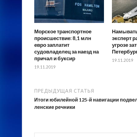
Морское транспортное
Намывать
происшествие: 8,1 млн
эксперт р
евро заплатит
угрозе за
судовладелец за наезд на
Петербур
причал и буксир
19.11.2019
19.11.2019
ПРЕДЫДУЩАЯ СТАТЬЯ
Итоги юбилейной 125-й навигации подве
ленские речники