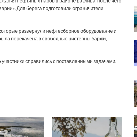
жания нефтяных паров в районе разлива, после чего
варии». Для берега подготовили ограничители
 которые развернули нефтесборное оборудование и
 была перекачена в свободные цистерны баржи,
 участники справились с поставленными задачами.