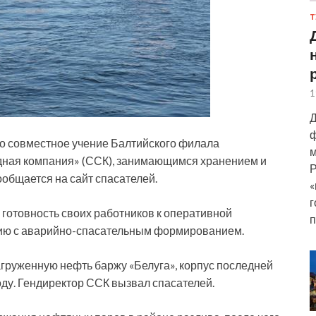
Т
1
Д
ф
ло совместное учение Балтийского филала
м
ная компания» (ССК), занимающимся хранением и
Р
общается на сайт спасателей.
«
г
готовность своих работников к оперативной
п
вию с аварийно-спасательным формированием.
агруженную нефть баржу «Белуга», корпус последней
ду. Гендиректор ССК вызвал спасателей.