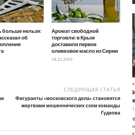
 больше нельзя:
Аромат свободной
ассказал об
торговли: в Крым
топления
доставили первое
га
оливковое масло из Сирии
18.11.2019
К
СЛЕДУЮЩАЯ СТАТЬЯ
ли
Фигуранты «московского дела» становятся
жертвами мошеннических схем команды
1
Гудкова
Ф
о
к