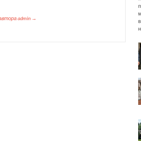
п
м
автора admin →
в
н