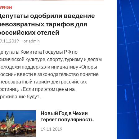
УРИЗМ
Депутаты одобрили введение
невозвратных тарифов для
российских отелей
9.11.2019
-
от
admin
епутаты Комитета Госдумы РФ по
изической культуре, спорту, туризму и делам
олодежи поддержали инициативу «Опоры
оссии» ввести в законодательство понятие
невозвратный тариф» для российских
остиниц. «Если при этом цены на
роживание будут …
Новый Год в Чехии
теряет популярность
19.11.2019