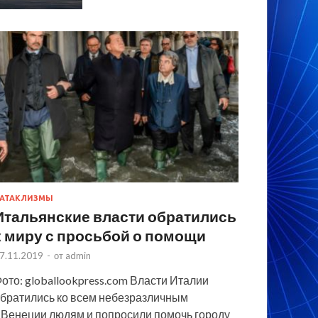
АТАКЛИЗМЫ
Итальянские власти обратились
к миру с просьбой о помощи
7.11.2019
-
от
admin
ото: globallookpress.com Власти Италии
братились ко всем небезразличным
 Венеции людям и попросили помочь городу