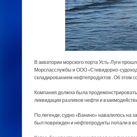
В акватории морского порта Усть-Луги прош
Морспасслужбы и ООО «Стивидорно-судоход
складированием нефтепродуктов . Об этом со
Компания должна была
продемонстрировать 
ликвидации разливов нефти и взаимодейст
По легенде, судно «Ванино» навалилось на з
был поврежден и нефтепродукты попали в во