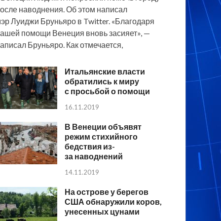
осле наводнения. Об этом написал
эр Луиджи Бруньяро в Twitter. «Благодаря
ашей помощи Венеция вновь засияет», —
аписал Бруньяро. Как отмечается,
Итальянские власти
обратились к миру
с просьбой о помощи
16.11.2019
В Венеции объявят
режим стихийного
бедствия из-
за наводнений
14.11.2019
На острове у берегов
США обнаружили коров,
унесенных цунами