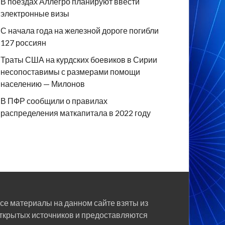
В поездах Аллегро планируют ввести
электронные визы
С начала года на железной дороге погибли
127 россиян
Траты США на курдских боевиков в Сирии
несопоставимы с размерами помощи
населению — Милонов
В ПФР сообщили о правилах
распределения маткапитала в 2022 году
се материалы на данном сайте взяты из
ткрытых источников и предоставляются