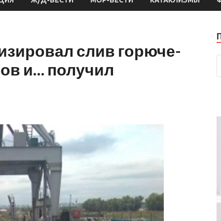
изировал слив горюче-
ов и… получил