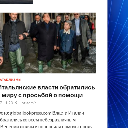
АТАКЛИЗМЫ
Итальянские власти обратились
к миру с просьбой о помощи
7.11.2019
-
от
admin
ото: globallookpress.com Власти Италии
братились ко всем небезразличным
 Венеции людям и попросили помочь городу