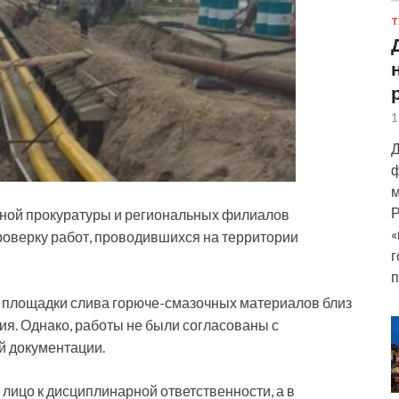
Т
1
Д
ф
м
Р
ной прокуратуры и региональных филиалов
«
роверку работ, проводившихся на территории
г
п
и площадки слива
горюче-смазочных материалов близ
я. Однако, работы не были согласованы с
й документации.
 лицо к дисциплинарной ответственности, а в