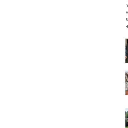
п
м
в
н