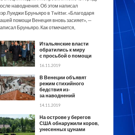
осле наводнения. Об этом написал
эр Луиджи Бруньяро в Twitter. «Благодаря
ашей помощи Венеция вновь засияет», —
аписал Бруньяро. Как отмечается,
Итальянские власти
обратились к миру
с просьбой о помощи
16.11.2019
В Венеции объявят
режим стихийного
бедствия из-
за наводнений
14.11.2019
На острове у берегов
США обнаружили коров,
унесенных цунами