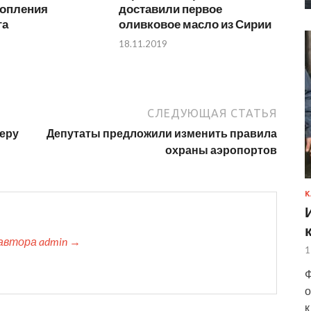
топления
доставили первое
га
оливковое масло из Сирии
18.11.2019
СЛЕДУЮЩАЯ СТАТЬЯ
веру
Депутаты предложили изменить правила
охраны аэропортов
К
автора admin →
1
Ф
о
к