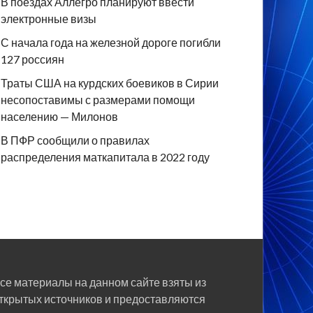
В поездах Аллегро планируют ввести
электронные визы
С начала года на железной дороге погибли
127 россиян
Траты США на курдских боевиков в Сирии
несопоставимы с размерами помощи
населению — Милонов
В ПФР сообщили о правилах
распределения маткапитала в 2022 году
се материалы на данном сайте взяты из
ткрытых источников и предоставляются