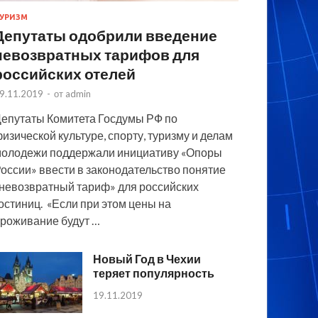
УРИЗМ
Депутаты одобрили введение
невозвратных тарифов для
российских отелей
9.11.2019
-
от
admin
епутаты Комитета Госдумы РФ по
изической культуре, спорту, туризму и делам
олодежи поддержали инициативу «Опоры
оссии» ввести в законодательство понятие
невозвратный тариф» для российских
остиниц. «Если при этом цены на
роживание будут …
Новый Год в Чехии
теряет популярность
19.11.2019