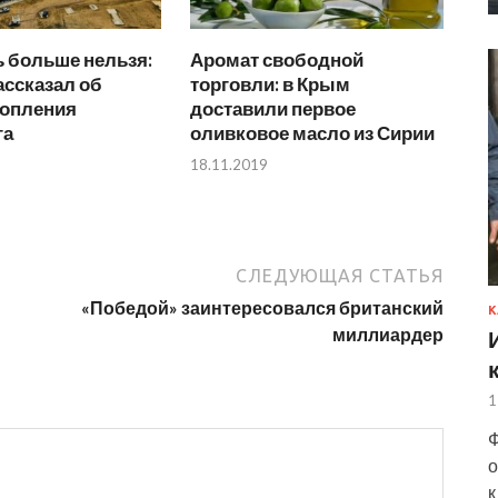
 больше нельзя:
Аромат свободной
ассказал об
торговли: в Крым
топления
доставили первое
га
оливковое масло из Сирии
18.11.2019
СЛЕДУЮЩАЯ СТАТЬЯ
«Победой» заинтересовался британский
К
миллиардер
1
Ф
о
к