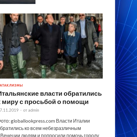
АТАКЛИЗМЫ
Итальянские власти обратились
к миру с просьбой о помощи
7.11.2019
-
от
admin
ото: globallookpress.com Власти Италии
братились ко всем небезразличным
 Венеции людям и попросили помочь городу