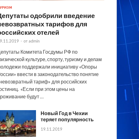
УРИЗМ
Депутаты одобрили введение
невозвратных тарифов для
российских отелей
9.11.2019
-
от
admin
епутаты Комитета Госдумы РФ по
изической культуре, спорту, туризму и делам
олодежи поддержали инициативу «Опоры
оссии» ввести в законодательство понятие
невозвратный тариф» для российских
остиниц. «Если при этом цены на
роживание будут …
Новый Год в Чехии
теряет популярность
19.11.2019