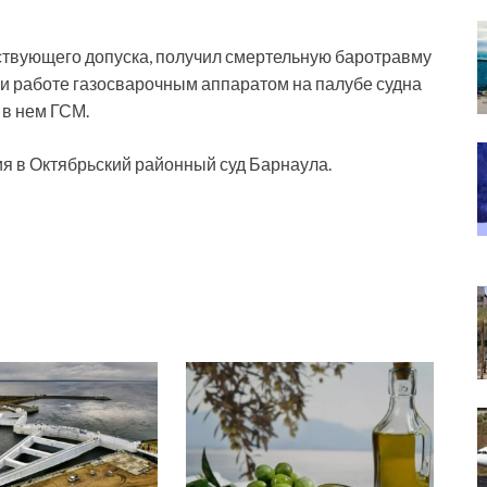
ствующего допуска, получил смертельную баротравму
ри работе газосварочным аппаратом на палубе судна
в нем ГСМ.
я в Октябрьский районный суд Барнаула.