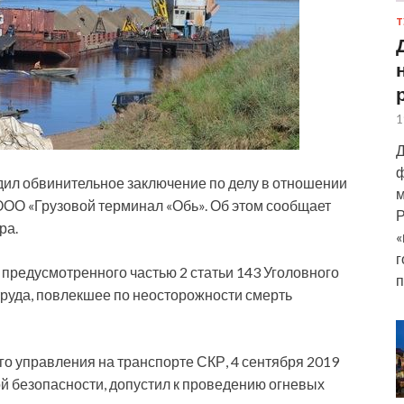
Т
1
Д
ф
ил обвинительное заключение по делу в отношении
м
ОО «Грузовой терминал «Обь». Об этом сообщает
Р
ра.
«
г
,
предусмотренного частью 2 статьи 143 Уголовного
п
руда, повлекшее по неосторожности смерть
о управления на транспорте СКР, 4 сентября 2019
 безопасности, допустил к проведению огневых