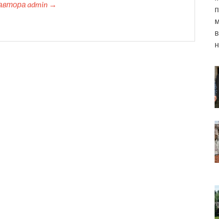
автора admin →
п
м
в
н