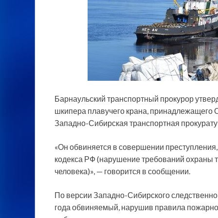
Барнаульский транспортный прокурор утверд
шкипера плавучего крана, принадлежащего О
Западно-Сибирская транспортная прокурату
«Он обвиняется в совершении преступления
кодекса РФ (нарушение требований охраны т
человека)», — говорится в сообщении.
По версии Западно-Сибирского следственног
года обвиняемый, нарушив правила пожарной