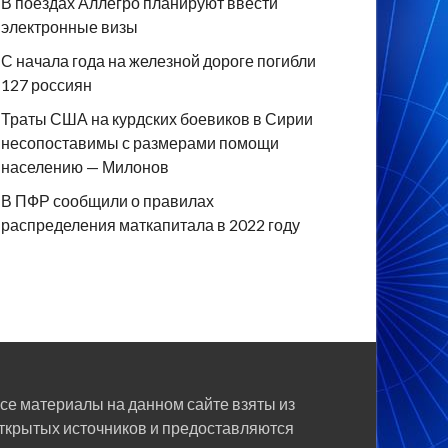
В поездах Аллегро планируют ввести
электронные визы
С начала года на железной дороге погибли
127 россиян
Траты США на курдских боевиков в Сирии
несопоставимы с размерами помощи
населению — Милонов
В ПФР сообщили о правилах
распределения маткапитала в 2022 году
се материалы на данном сайте взяты из
ткрытых источников и предоставляются