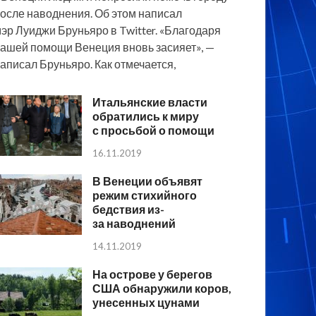
осле наводнения. Об этом написал
эр Луиджи Бруньяро в Twitter. «Благодаря
ашей помощи Венеция вновь засияет», —
аписал Бруньяро. Как отмечается,
Итальянские власти
обратились к миру
с просьбой о помощи
16.11.2019
В Венеции объявят
режим стихийного
бедствия из-
за наводнений
14.11.2019
На острове у берегов
США обнаружили коров,
унесенных цунами