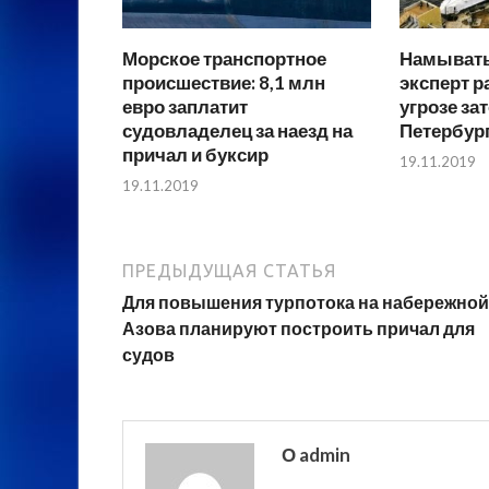
Морское транспортное
Намывать
происшествие: 8,1 млн
эксперт р
евро заплатит
угрозе за
судовладелец за наезд на
Петербур
причал и буксир
19.11.2019
19.11.2019
ПРЕДЫДУЩАЯ СТАТЬЯ
Для повышения турпотока на набережной
Азова планируют построить причал для
судов
О admin