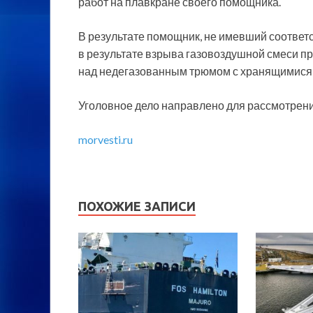
работ на плавкране своего помощника.
В результате помощник, не имевший соответ
в результате взрыва газовоздушной смеси п
над недегазованным трюмом с хранящимися 
Уголовное дело направлено для рассмотрени
morvesti.ru
ПОХОЖИЕ ЗАПИСИ