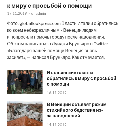
к миру с просьбой о помощи
17.11.2019
-
от
admin
Фото: globallookpress.com Власти Италии обратились
ко всем небезразличным к Венеции людям
и попросили помочь городу после наводнения.
Об этом написал мэр Луиджи Бруньяро в Twitter.
«Благодаря вашей помощи Венеция вновь
засияет», — написал Бруньяро. Как отмечается,
Итальянские власти
обратились к миру с просьбой
о помощи
16.11.2019
В Венеции объявят режим
стихийного бедствия из-
за наводнений
14.11.2019