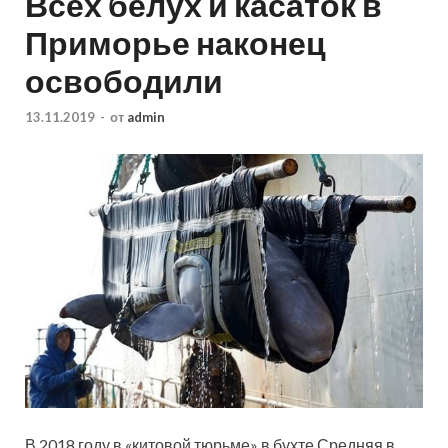
Всех белух и касаток в
Приморье наконец
освободили
13.11.2019
-
от
admin
В 2018 году в «китовой тюрьме» в бухте Средняя в