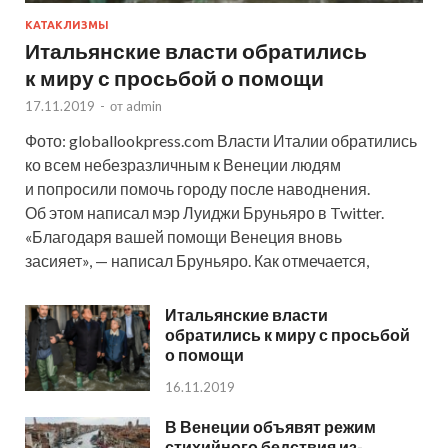
КАТАКЛИЗМЫ
Итальянские власти обратились
к миру с просьбой о помощи
17.11.2019
-
от
admin
Фото: globallookpress.com Власти Италии обратились
ко всем небезразличным к Венеции людям
и попросили помочь городу после наводнения.
Об этом написал мэр Луиджи Бруньяро в Twitter.
«Благодаря вашей помощи Венеция вновь
засияет», — написал Бруньяро. Как отмечается,
Итальянские власти
обратились к миру с просьбой
о помощи
16.11.2019
В Венеции объявят режим
стихийного бедствия из-