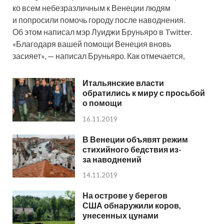
ко всем небезразличным к Венеции людям
и попросили помочь городу после наводнения.
Об этом написал мэр Луиджи Бруньяро в Twitter.
«Благодаря вашей помощи Венеция вновь
засияет», — написал Бруньяро. Как отмечается,
Итальянские власти
обратились к миру с просьбой
о помощи
16.11.2019
В Венеции объявят режим
стихийного бедствия из-
за наводнений
14.11.2019
На острове у берегов
США обнаружили коров,
унесенных цунами