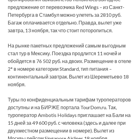
предложение от перевозчика Red Wings – из Санкт-
Петербурга в Стамбул можно улететь за 2810 руб.
Багаж оплачивается отдельно. Правда, вылет уже
завтра, 13 ноября, так что стоит поторопиться.
На рынке пакетных предложений самым выгодным
стал тур в Мексику. Поездка продлится 11 ночей и
обойдется в 76 502 руб. на двоих. Размещение в отеле
2* в номере категории Standard, тип питания –
континентальный завтрак. Вылет из Шереметьево 18
ноября.
Туры по конфиденциальным тарифам туроператоров
доступны и на БИРЖЕ портала TourDom.ru. Так,
туроператор Ambotis Holidays приглашает на Бали на
15 дней за 49 600 руб. с человека (здесь и далее при
двухместном размещении в номере). Вылет из
Москвы рейсом Singapore Airlines 18 ноября.