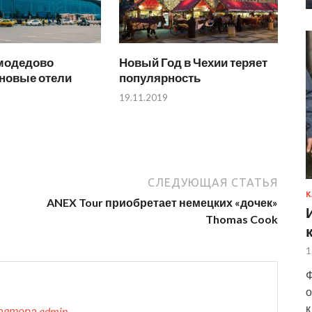
модедово
Новый Год в Чехии теряет
 новые отели
популярность
19.11.2019
СЛЕДУЮЩАЯ СТАТЬЯ
К
ANEX Tour приобретает немецких «дочек»
Thomas Cook
1
Ф
о
к
автора admin →