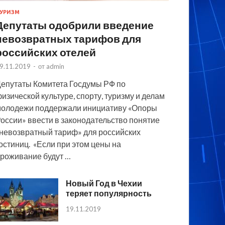
УРИЗМ
Депутаты одобрили введение
невозвратных тарифов для
российских отелей
9.11.2019
-
от
admin
епутаты Комитета Госдумы РФ по
изической культуре, спорту, туризму и делам
олодежи поддержали инициативу «Опоры
оссии» ввести в законодательство понятие
невозвратный тариф» для российских
остиниц. «Если при этом цены на
роживание будут …
Новый Год в Чехии
теряет популярность
19.11.2019