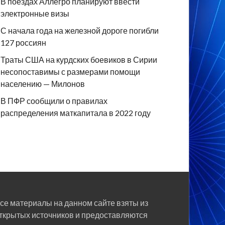
В поездах Аллегро планируют ввести
электронные визы
С начала года на железной дороге погибли
127 россиян
Траты США на курдских боевиков в Сирии
несопоставимы с размерами помощи
населению — Милонов
В ПФР сообщили о правилах
распределения маткапитала в 2022 году
се материалы на данном сайте взяты из
ткрытых источников и предоставляются