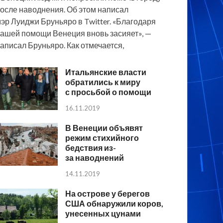
осле наводнения. Об этом написал
эр Луиджи Бруньяро в Twitter. «Благодаря
ашей помощи Венеция вновь засияет», —
аписал Бруньяро. Как отмечается,
Итальянские власти
обратились к миру
с просьбой о помощи
16.11.2019
В Венеции объявят
режим стихийного
бедствия из-
за наводнений
14.11.2019
На острове у берегов
США обнаружили коров,
унесенных цунами