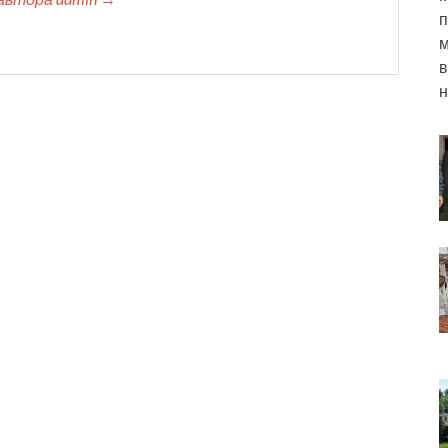
п
м
в
н