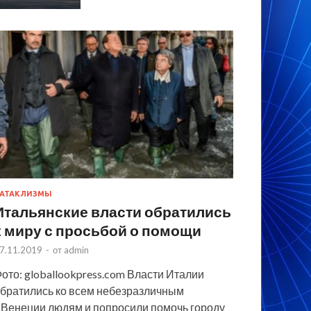
АТАКЛИЗМЫ
Итальянские власти обратились
к миру с просьбой о помощи
7.11.2019
-
от
admin
ото: globallookpress.com Власти Италии
братились ко всем небезразличным
 Венеции людям и попросили помочь городу