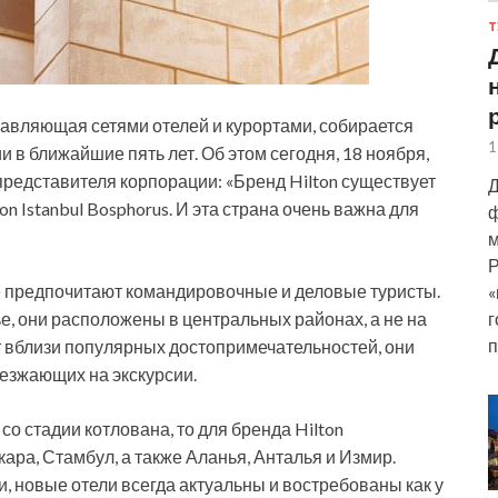
Т
равляющая сетями отелей и курортами, собирается
1
и в ближайшие пять лет. Об этом сегодня, 18 ноября,
 представителя корпорации: «Бренд Hilton существует
Д
on Istanbul Bosphorus. И эта страна очень важна для
ф
м
Р
ще предпочитают командировочные и деловые туристы.
«
г
ье, они расположены в центральных районах, а не на
п
т вблизи популярных достопримечательностей, они
иезжающих на экскурсии.
 со стадии котлована, то для бренда Hilton
ара, Стамбул, а также Аланья, Анталья и Измир.
 новые отели всегда актуальны и востребованы как у