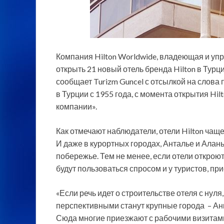
Компания Hilton Worldwide, владеющая и уп
открыть 21 новый отель бренда Hilton в Турци
сообщает Turizm Guncel с отсылкой на слова
в Турции с 1955
года, с момента открытия Hilt
компании».
Как отмечают наблюдатели, отели Hilton ча
И даже в курортных городах, Анталье и Алан
побережье. Тем не менее, если отели открою
будут пользоваться спросом и у туристов, пр
«Если речь идет о строительстве отеля с нуля,
перспективными станут крупные города – Анк
Сюда многие приезжают с рабочими визитами,