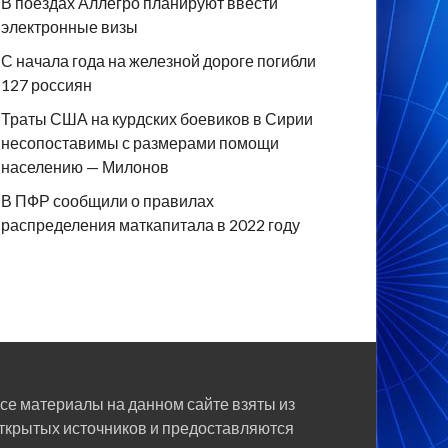
В поездах Аллегро планируют ввести
электронные визы
С начала года на железной дороге погибли
127 россиян
Траты США на курдских боевиков в Сирии
несопоставимы с размерами помощи
населению — Милонов
В ПФР сообщили о правилах
распределения маткапитала в 2022 году
се материалы на данном сайте взяты из
ткрытых источников и предоставляются