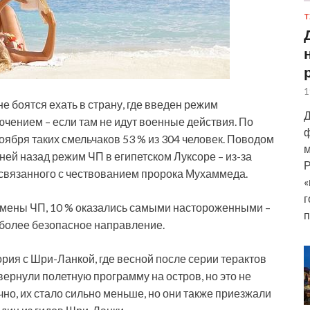
Т
1
е боятся ехать в страну, где введен режим
Д
чением – если там не идут военные действия. По
ф
оября таких смельчаков 53 % из 304 человек. Поводом
м
ей назад режим ЧП в египетском Луксоре – из-за
Р
 связанного с чествованием пророка Мухаммеда.
«
г
отмены ЧП, 10 % оказались самыми настороженными –
п
, более безопасное направление.
рия с Шри-Ланкой, где весной после серии терактов
ернули полетную программу на остров, но это не
но, их стало сильно меньше, но они также приезжали