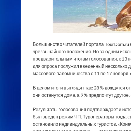
Большинство читателей портала TourDom.ru н
чрезвычайного положения. Но за одним исклю
предварительным итогам голосования, к 13 н
для опроса
послужил введенный несколько дн
массового паломничества с 11 по 17 ноября,
В целом итоги выглядят так: 28 % дождутся 
они останутся дома, а 9 % предпочтут другое
Результаты голосования подтверждает и исто
был введен режим ЧП. Туроператоры тогда св
остановило индивидуальных туристов. «Конеч