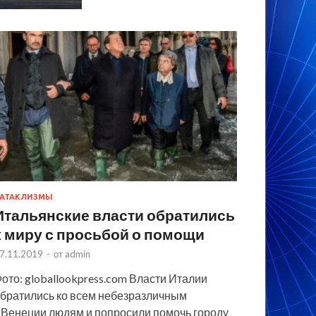
АТАКЛИЗМЫ
Итальянские власти обратились
к миру с просьбой о помощи
7.11.2019
-
от
admin
ото: globallookpress.com Власти Италии
братились ко всем небезразличным
 Венеции людям и попросили помочь городу