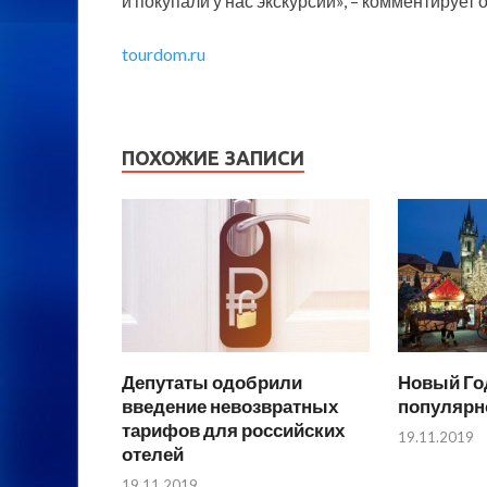
и покупали у нас экскурсии», – комментирует 
tourdom.ru
ПОХОЖИЕ ЗАПИСИ
Депутаты одобрили
Новый Год
введение невозвратных
популярн
тарифов для российских
19.11.2019
отелей
19.11.2019