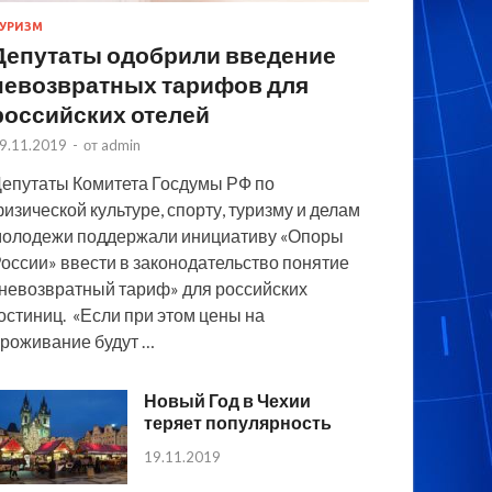
УРИЗМ
Депутаты одобрили введение
невозвратных тарифов для
российских отелей
9.11.2019
-
от
admin
епутаты Комитета Госдумы РФ по
изической культуре, спорту, туризму и делам
олодежи поддержали инициативу «Опоры
оссии» ввести в законодательство понятие
невозвратный тариф» для российских
остиниц. «Если при этом цены на
роживание будут …
Новый Год в Чехии
теряет популярность
19.11.2019