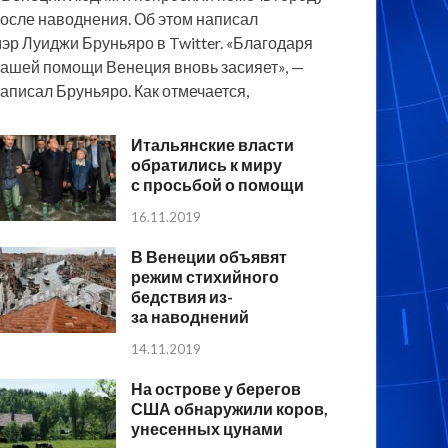
осле наводнения. Об этом написал
эр Луиджи Бруньяро в Twitter. «Благодаря
ашей помощи Венеция вновь засияет», —
аписал Бруньяро. Как отмечается,
Итальянские власти
обратились к миру
с просьбой о помощи
16.11.2019
В Венеции объявят
режим стихийного
бедствия из-
за наводнений
14.11.2019
На острове у берегов
США обнаружили коров,
унесенных цунами