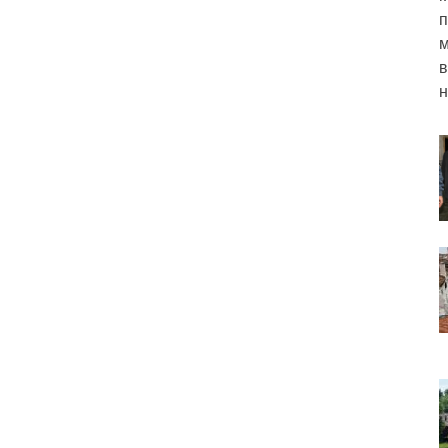
п
м
в
н