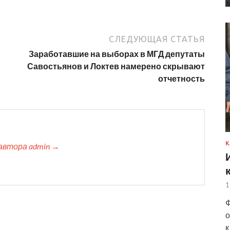
СЛЕДУЮЩАЯ СТАТЬЯ
Заработавшие на выборах в МГД депутаты
Савостьянов и Локтев намерено скрывают
отчетность
К
автора admin →
1
Ф
о
к