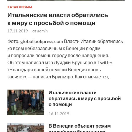
КАТАКЛИЗМЫ
Итальянские власти обратились
к миру с просьбой о помощи
17.11.2019
-
от
admin
Фото: globallookpress.com Власти Италии обратились
ко всем небезразличным к Венеции людям
и попросили помочь городу после наводнения.
Об этом написал мэр Луиджи Бруньяро в Twitter.
«Благодаря вашей помощи Венеция вновь
засияет», — написал Бруньяро. Как отмечается,
Итальянские власти
обратились к миру с просьбой
о помощи
16.11.2019
В Венеции объявят режим
стихийного бедствия из-