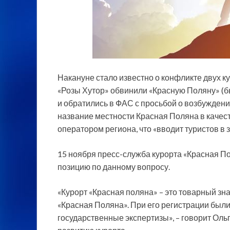
Накануне стало известно о конфликте двух 
«Розы Хутор» обвинили «Красную Поляну» (б
и обратились в ФАС с просьбой о возбуждении
название местности Красная Поляна в качес
оператором региона, что «вводит туристов в
15 ноября пресс-служба курорта «Красная П
позицию по данному вопросу.
«Курорт «Красная поляна» – это товарный зн
«Красная Поляна». При его регистрации был
государственные экспертизы», – говорит Оль