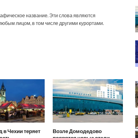
рафическое название. Эти слова являются
юбым лицом, в том числе другими курортами.
 в Чехии теряет
Возле Домодедово
ость
появятся новые отели