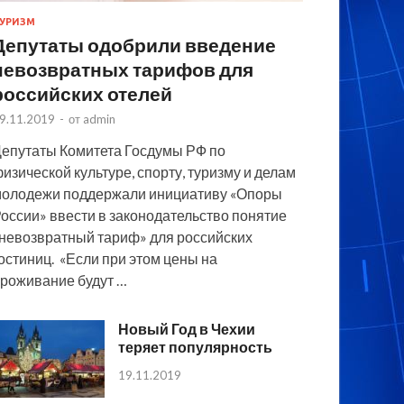
УРИЗМ
Депутаты одобрили введение
невозвратных тарифов для
российских отелей
9.11.2019
-
от
admin
епутаты Комитета Госдумы РФ по
изической культуре, спорту, туризму и делам
олодежи поддержали инициативу «Опоры
оссии» ввести в законодательство понятие
невозвратный тариф» для российских
остиниц. «Если при этом цены на
роживание будут …
Новый Год в Чехии
теряет популярность
19.11.2019