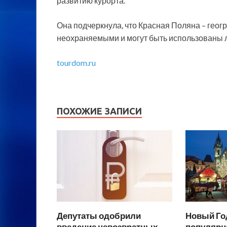
развитию курорта.
Она подчеркнула, что Красная Поляна – геог
неохраняемыми и могут быть использованы л
tourdom.ru
ПОХОЖИЕ ЗАПИСИ
Депутаты одобрили
Новый Год
введение невозвратных
популярн