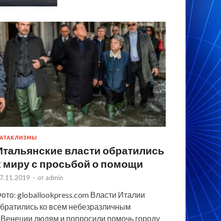
АТАКЛИЗМЫ
Итальянские власти обратились
к миру с просьбой о помощи
7.11.2019
-
от
admin
ото: globallookpress.com Власти Италии
братились ко всем небезразличным
 Венеции людям и попросили помочь городу