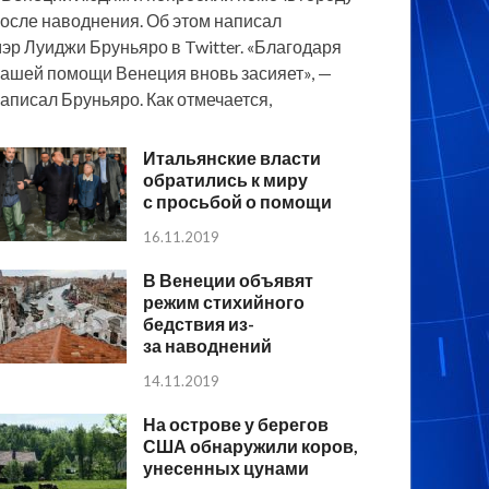
осле наводнения. Об этом написал
эр Луиджи Бруньяро в Twitter. «Благодаря
ашей помощи Венеция вновь засияет», —
аписал Бруньяро. Как отмечается,
Итальянские власти
обратились к миру
с просьбой о помощи
16.11.2019
В Венеции объявят
режим стихийного
бедствия из-
за наводнений
14.11.2019
На острове у берегов
США обнаружили коров,
унесенных цунами