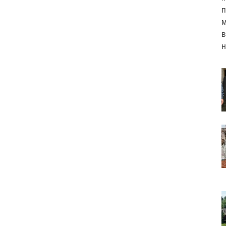
п
м
в
н