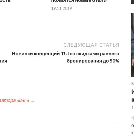
19.11.2019
СЛЕДУЮЩАЯ СТАТЬЯ
Новинки концепций TUI со скидками раннего
тия
бронирования до 50%
К
автора admin →
1
Ф
о
к