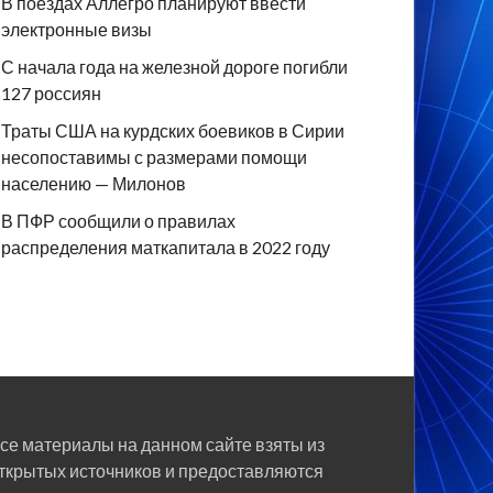
В поездах Аллегро планируют ввести
электронные визы
С начала года на железной дороге погибли
127 россиян
Траты США на курдских боевиков в Сирии
несопоставимы с размерами помощи
населению — Милонов
В ПФР сообщили о правилах
распределения маткапитала в 2022 году
се материалы на данном сайте взяты из
ткрытых источников и предоставляются