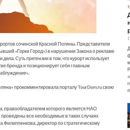
Т
1
курортов сочинской Красной Поляны. Представители
Д
ывший «Горки Город») в нарушении Закона о рекламе
ф
 дела. Суть претензии в том, что курорт
использует
м
тве бренда и позиционирует себя главным
Р
 заблуждение».
«
г
оляна» прокомментировала порталу TourDom.ru свою
п
ак, правообладателем которого является НАО
и проведены все необходимые в таких случаях
га Филиппенкова, директор по стратегическому