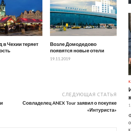
 в Чехии теряет
Возле Домодедово
ость
появятся новые отели
19.11.2019
К
СЛЕДУЮЩАЯ СТАТЬЯ
ии
Совладелец ANEX Tour заявил о покупке
1
«Интуриста»
Ф
о
к