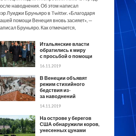
осле наводнения. Об этом написал
эр Луиджи Бруньяро в Twitter. «Благодаря
ашей помощи Венеция вновь засияет», —
аписал Бруньяро. Как отмечается,
Итальянские власти
обратились к миру
с просьбой о помощи
16.11.2019
В Венеции объявят
режим стихийного
бедствия из-
за наводнений
14.11.2019
На острове у берегов
США обнаружили коров,
унесенных цунами