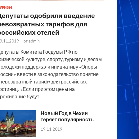
УРИЗМ
Депутаты одобрили введение
невозвратных тарифов для
российских отелей
9.11.2019
-
от
admin
епутаты Комитета Госдумы РФ по
изической культуре, спорту, туризму и делам
олодежи поддержали инициативу «Опоры
оссии» ввести в законодательство понятие
невозвратный тариф» для российских
остиниц. «Если при этом цены на
роживание будут …
Новый Год в Чехии
теряет популярность
19.11.2019