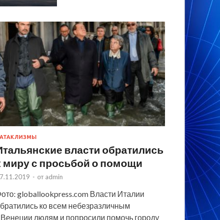
АТАКЛИЗМЫ
Итальянские власти обратились
к миру с просьбой о помощи
7.11.2019
-
от
admin
ото: globallookpress.com Власти Италии
братились ко всем небезразличным
 Венеции людям и попросили помочь городу