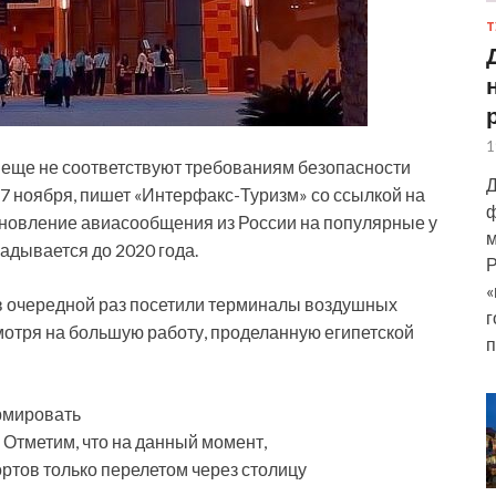
Т
1
еще не соответствуют требованиям безопасности
Д
 17 ноября, пишет «Интерфакс-Туризм» со ссылкой на
ф
бновление авиасообщения из России на популярные у
м
адывается до 2020 года.
Р
«
 в очередной раз посетили терминалы воздушных
г
мотря на большую работу, проделанную египетской
п
рмировать
 Отметим, что на данный момент,
ортов только перелетом через столицу