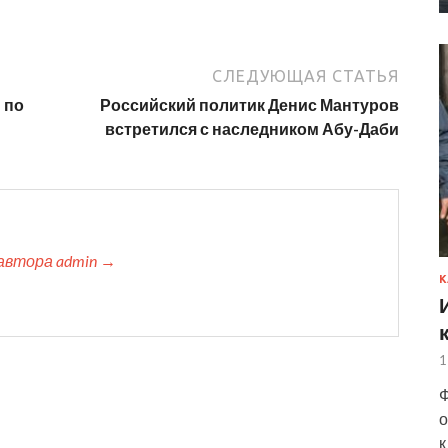
СЛЕДУЮЩАЯ СТАТЬЯ
 по
Российский политик Денис Мантуров
встретился с наследником Абу-Даби
автора admin →
К
1
Ф
о
к