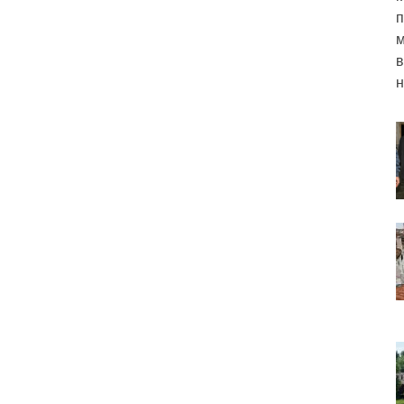
п
м
в
н