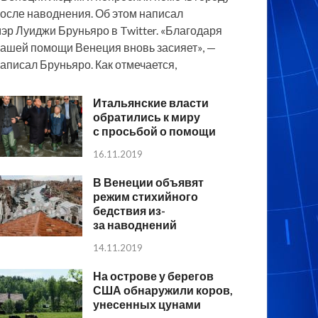
осле наводнения. Об этом написал
эр Луиджи Бруньяро в Twitter. «Благодаря
ашей помощи Венеция вновь засияет», —
аписал Бруньяро. Как отмечается,
Итальянские власти
обратились к миру
с просьбой о помощи
16.11.2019
В Венеции объявят
режим стихийного
бедствия из-
за наводнений
14.11.2019
На острове у берегов
США обнаружили коров,
унесенных цунами