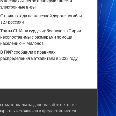
В поездах Аллегро планируют ввести
электронные визы
С начала года на железной дороге погибли
127 россиян
Траты США на курдских боевиков в Сирии
несопоставимы с размерами помощи
населению — Милонов
В ПФР сообщили о правилах
распределения маткапитала в 2022 году
се материалы на данном сайте взяты из
ткрытых источников и предоставляются