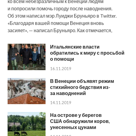
ко всем небезразличным к Венеции людям
и попросили помочь городу после наводнения.
Об этом написал мэр Луиджи Бруньяро в Twitter.
«Благодаря вашей помощи Венеция вновь
засияет», — написал Бруньяро. Как отмечается,
Итальянские власти
обратились к миру с просьбой
о помощи
16.11.2019
В Венеции объявят режим
стихийного бедствия из-
за наводнений
14.11.2019
На острове у берегов
США обнаружили коров,
унесенных цунами