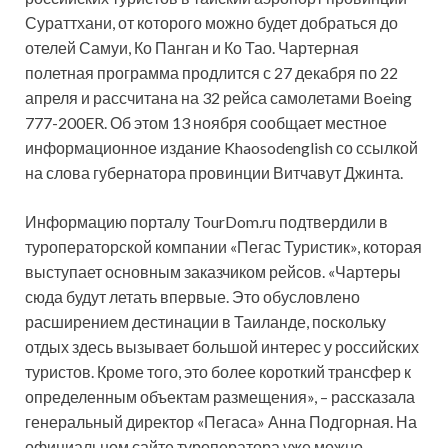
Сураттхани, от которого можно будет добраться до
отелей Самуи, Ко Панган и Ко Тао. Чартерная
полетная программа продлится с 27 декабря по 22
апреля и рассчитана на 32 рейса самолетами
Boeing
777-200ER. Об этом 13 ноября сообщает местное
информационное издание Khaosodenglish со ссылкой
на слова губернатора провинции Витчавут Джинта.
Информацию порталу TourDom.ru подтвердили в
туроператорской компании «Пегас Туристик», которая
выступает основным заказчиком рейсов. «Чартеры
сюда будут летать впервые. Это обусловлено
расширением дестинации в Таиланде, поскольку
отдых здесь вызывает большой интерес у российских
туристов. Кроме того, это более короткий трансфер к
определенным объектам размещения», – рассказала
генеральный директор «Пегаса» Анна Подгорная. На
официальном сайте туроператора уже можно