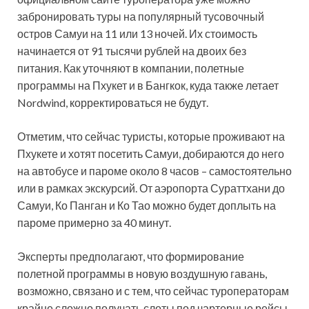
забронировать туры на популярный тусовочный
остров Самуи на 11 или 13 ночей. Их стоимость
начинается от 91 тысячи рублей на двоих без
питания. Как уточняют в компании, полетные
программы на Пхукет и в Бангкок, куда также летает
Nordwind, корректироваться не будут.
Отметим, что сейчас туристы, которые проживают на
Пхукете и хотят посетить Самуи, добираются до него
на автобусе и пароме около 8 часов – самостоятельно
или в рамках экскурсий. От аэропорта Сураттхани до
Самуи, Ко Панган и Ко Тао можно будет доплыть на
пароме примерно за 40 минут.
Эксперты предполагают, что формирование
полетной программы в новую воздушную гавань,
возможно, связано и с тем, что сейчас туроператорам
крайне сложно получать слоты под чартерные рейсы