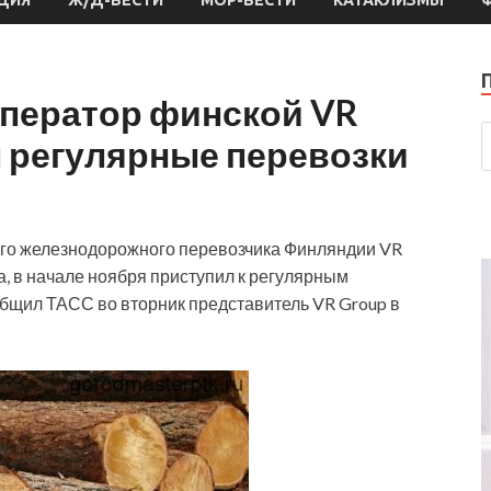
ператор финской VR
л регулярные перевозки
го железнодорожного перевозчика Финляндии VR
а, в начале ноября приступил к регулярным
общил ТАСС во вторник представитель VR Group в