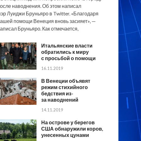
осле наводнения. Об этом написал
эр Луиджи Бруньяро в Twitter. «Благодаря
ашей помощи Венеция вновь засияет», —
аписал Бруньяро. Как отмечается,
Итальянские власти
обратились к миру
с просьбой о помощи
16.11.2019
В Венеции объявят
режим стихийного
бедствия из-
за наводнений
14.11.2019
На острове у берегов
США обнаружили коров,
унесенных цунами