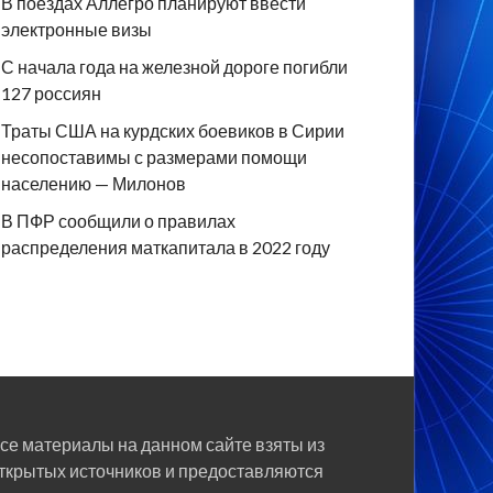
В поездах Аллегро планируют ввести
электронные визы
С начала года на железной дороге погибли
127 россиян
Траты США на курдских боевиков в Сирии
несопоставимы с размерами помощи
населению — Милонов
В ПФР сообщили о правилах
распределения маткапитала в 2022 году
се материалы на данном сайте взяты из
ткрытых источников и предоставляются