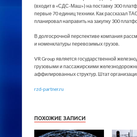
(входит в «СДС-Маш») на поставку 300 плат
первые 70 единиц техники. Как рассказал ТА
планировал направить на закупку 300 платф
В долгосрочной перспективе компания расс
и номенклатуры перевозимых грузов.
VR Group является государственной железн
грузовыми и пассажирскими железнодорожным
аффилированных структур. Штат организации 
rzd-partner.ru
ПОХОЖИЕ ЗАПИСИ