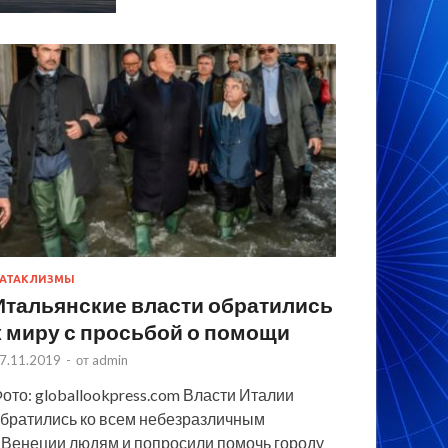
АТАКЛИЗМЫ
Итальянские власти обратились
к миру с просьбой о помощи
7.11.2019
-
от
admin
ото: globallookpress.com Власти Италии
братились ко всем небезразличным
 Венеции людям и попросили помочь городу