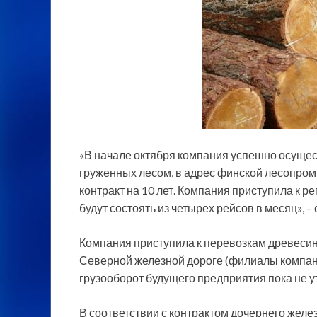
«В начале
октября компания успешно осущес
груженных лесом, в адрес финской лесопром
контракт на 10 лет. Компания приступила к 
будут состоять из четырех рейсов в месяц», –
Компания приступила к перевозкам древесин
Северной железной дороге (филиалы компан
грузооборот будущего предприятия пока не у
В соответствии с контрактом дочернего жел