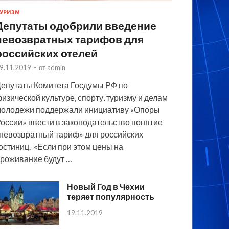
УРИЗМ
Депутаты одобрили введение
невозвратных тарифов для
российских отелей
9.11.2019
-
от
admin
епутаты Комитета Госдумы РФ по
изической культуре, спорту, туризму и делам
олодежи поддержали инициативу «Опоры
оссии» ввести в законодательство понятие
невозвратный тариф» для российских
остиниц. «Если при этом цены на
роживание будут …
Новый Год в Чехии
теряет популярность
19.11.2019