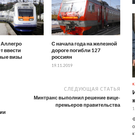
 Аллегро
С начала года на железной
т ввести
дороге погибли 127
ные визы
россиян
19.11.2019
К
СЛЕДУЮЩАЯ СТАТЬЯ
Минтранс выполнил решение вице-
премьеров правительства
1
гии
Ф
о
к