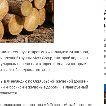
Т
1
Д
ф
м
твила тестовую отправку в Финляндию 24 вагонов,
Р
ышленной группы Mets Group, с которой подписан
«
регулярным перевозкам в адрес компании, которые
г
 сказал собеседник агентства.
п
ы в Финляндию по Октябрьской железной дороге и
ии «Российские железные дороги»). Планируемый
точняется.
езнодорожного оператора VR Group с «Алтайвагоном»