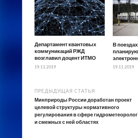
Департамент квантовых
В поездах
коммуникаций РЖД
планирую
возглавил доцент ИТМО
электрон
19.11.2019
19.11.2019
ПРЕДЫДУЩАЯ СТАТЬЯ
Минприроды России доработан проект
целевой структуры нормативного
регулирования в сфере гидрометеороло
и смежных с ней областях