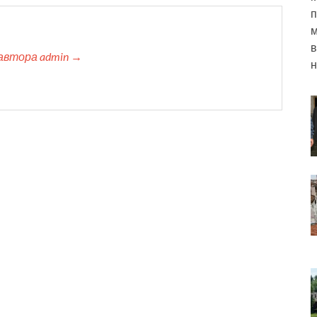
п
м
в
автора admin →
н