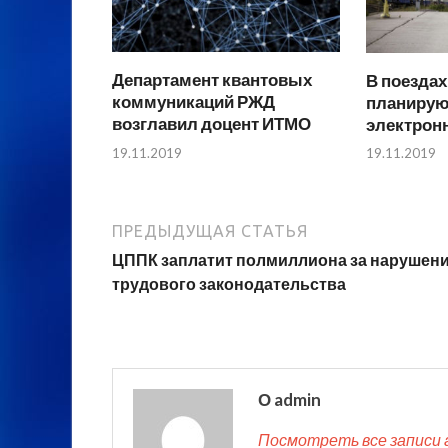
Департамент квантовых
В поездах
коммуникаций РЖД
планирую
возглавил доцент ИТМО
электрон
19.11.2019
19.11.2019
ПРЕДЫДУЩАЯ СТАТЬЯ
ЦППК заплатит полмиллиона за нарушен
трудового законодательства
О admin
Посмотреть все записи 