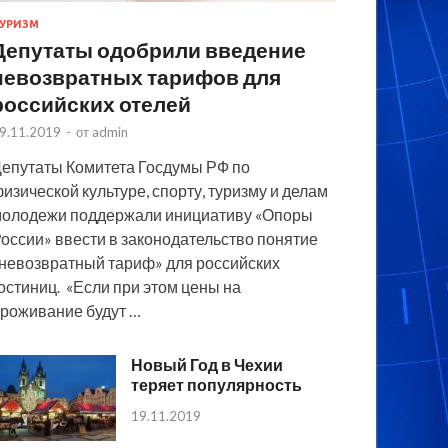
УРИЗМ
Депутаты одобрили введение
невозвратных тарифов для
российских отелей
9.11.2019
-
от
admin
епутаты Комитета Госдумы РФ по
изической культуре, спорту, туризму и делам
олодежи поддержали инициативу «Опоры
оссии» ввести в законодательство понятие
невозвратный тариф» для российских
остиниц. «Если при этом цены на
роживание будут …
Новый Год в Чехии
теряет популярность
19.11.2019