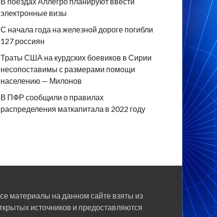
В поездах Аллегро планируют ввести
электронные визы
С начала года на железной дороге погибли
127 россиян
Траты США на курдских боевиков в Сирии
несопоставимы с размерами помощи
населению — Милонов
В ПФР сообщили о правилах
распределения маткапитала в 2022 году
се материалы на данном сайте взяты из
ткрытых источников и предоставляются