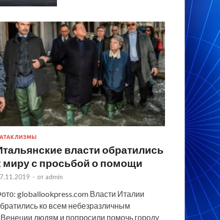
АТАКЛИЗМЫ
Итальянские власти обратились
к миру с просьбой о помощи
7.11.2019
-
от
admin
ото: globallookpress.com Власти Италии
братились ко всем небезразличным
 Венеции людям и попросили помочь городу