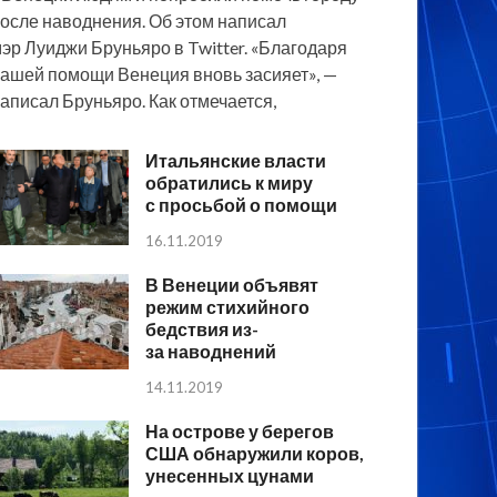
осле наводнения. Об этом написал
эр Луиджи Бруньяро в Twitter. «Благодаря
ашей помощи Венеция вновь засияет», —
аписал Бруньяро. Как отмечается,
Итальянские власти
обратились к миру
с просьбой о помощи
16.11.2019
В Венеции объявят
режим стихийного
бедствия из-
за наводнений
14.11.2019
На острове у берегов
США обнаружили коров,
унесенных цунами