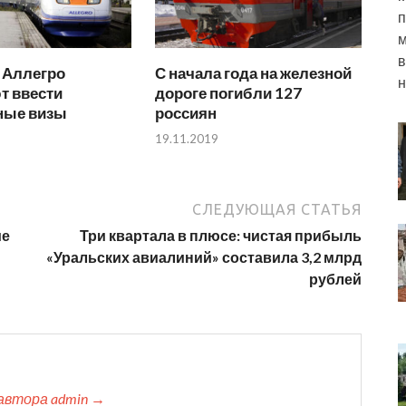
п
м
в
 Аллегро
С начала года на железной
н
т ввести
дороге погибли 127
ные визы
россиян
19.11.2019
СЛЕДУЮЩАЯ СТАТЬЯ
ие
Три квартала в плюсе: чистая прибыль
«Уральских авиалиний» составила 3,2 млрд
рублей
автора admin →