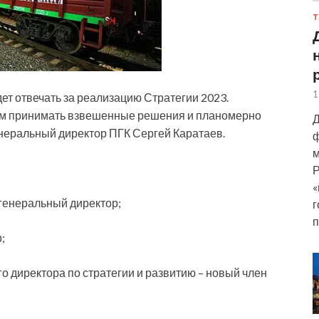
Т
1
дет отвечать за реализацию Стратегии 2023.
ам принимать
взвешенные решения и планомерно
Д
генеральный директор ПГК Сергей Каратаев.
ф
м
Р
«
 генеральный директор;
г
п
;
о директора по стратегии и развитию – новый член