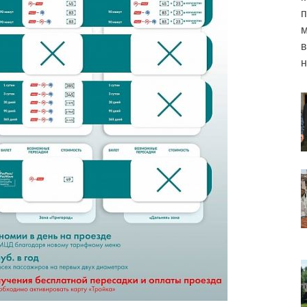
п
м
в
н