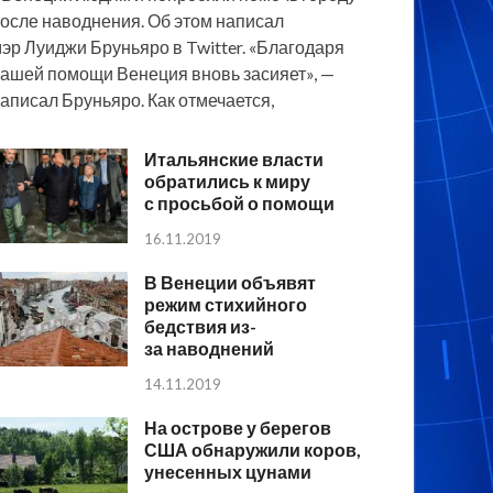
осле наводнения. Об этом написал
эр Луиджи Бруньяро в Twitter. «Благодаря
ашей помощи Венеция вновь засияет», —
аписал Бруньяро. Как отмечается,
Итальянские власти
обратились к миру
с просьбой о помощи
16.11.2019
В Венеции объявят
режим стихийного
бедствия из-
за наводнений
14.11.2019
На острове у берегов
США обнаружили коров,
унесенных цунами