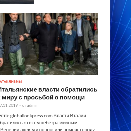
АТАКЛИЗМЫ
Итальянские власти обратились
к миру с просьбой о помощи
7.11.2019
-
от
admin
ото: globallookpress.com Власти Италии
братились ко всем небезразличным
 Венеции людям и попросили помочь городу