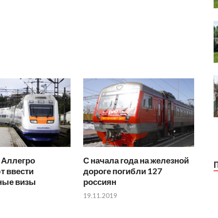
 Аллегро
С начала года на железной
т ввести
дороге погибли 127
ные визы
россиян
19.11.2019