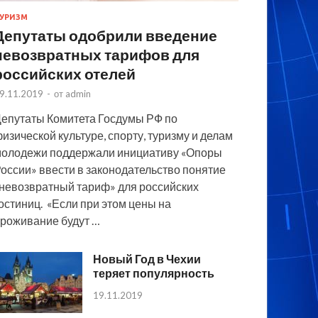
УРИЗМ
Депутаты одобрили введение
невозвратных тарифов для
российских отелей
9.11.2019
-
от
admin
епутаты Комитета Госдумы РФ по
изической культуре, спорту, туризму и делам
олодежи поддержали инициативу «Опоры
оссии» ввести в законодательство понятие
невозвратный тариф» для российских
остиниц. «Если при этом цены на
роживание будут …
Новый Год в Чехии
теряет популярность
19.11.2019