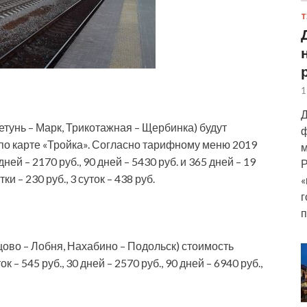
Т
1
Д
етунь – Марк, Трикотажная
– Щербинка) будут
ф
по карте «Тройка». Согласно тарифному меню 2019
м
дней – 2170 руб., 90 дней – 5430 руб. и 365 дней – 19
Р
 – 230 руб., 3 суток – 438 руб.
«
г
п
цово – Лобня, Нахабино – Подольск) стоимость
к – 545 руб., 30 дней – 2570 руб., 90 дней – 6940 руб.,