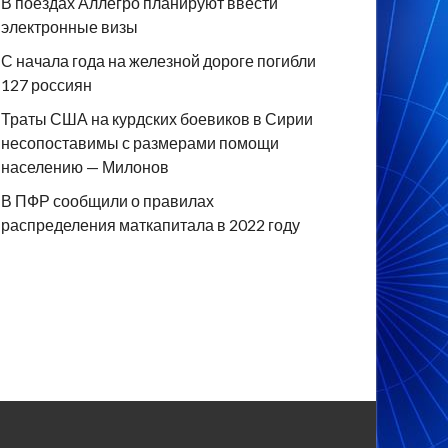
В поездах Аллегро планируют ввести
электронные визы
С начала года на железной дороге погибли
127 россиян
Траты США на курдских боевиков в Сирии
несопоставимы с размерами помощи
населению — Милонов
В ПФР сообщили о правилах
распределения маткапитала в 2022 году