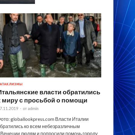
АТАКЛИЗМЫ
Итальянские власти обратились
к миру с просьбой о помощи
7.11.2019
-
от
admin
ото: globallookpress.com Власти Италии
братились ко всем небезразличным
 Венеции людям и попросили помочь городу