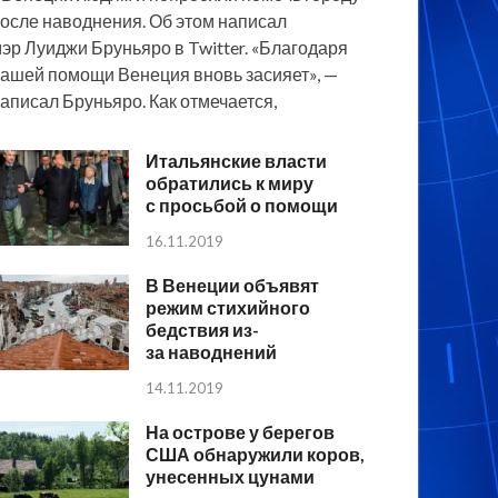
осле наводнения. Об этом написал
эр Луиджи Бруньяро в Twitter. «Благодаря
ашей помощи Венеция вновь засияет», —
аписал Бруньяро. Как отмечается,
Итальянские власти
обратились к миру
с просьбой о помощи
16.11.2019
В Венеции объявят
режим стихийного
бедствия из-
за наводнений
14.11.2019
На острове у берегов
США обнаружили коров,
унесенных цунами