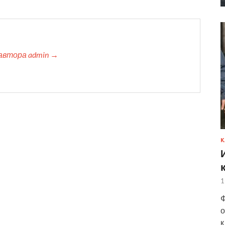
автора admin →
К
1
Ф
о
к