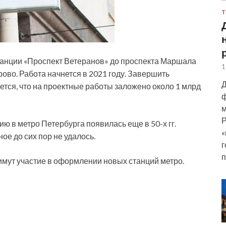
Т
станции «Проспект Ветеранов» до проспекта
Маршала
1
ово. Работа начнется в 2021 году. Завершить
Д
ется, что на проектные работы заложено около 1 млрд
ф
м
Р
ю в метро Петербурга появилась еще в 50-х гг.
«
ое до сих пор не удалось.
г
п
имут участие в оформлении новых станций метро.