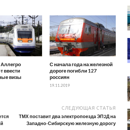
 Аллегро
С начала года на железной
т ввести
дороге погибли 127
ные визы
россиян
19.11.2019
СЛЕДУЮЩАЯ СТАТЬЯ
ется
ТМХ поставит два электропоезда ЭП2Д на
ий
Западно-Сибирскую железную дорогу