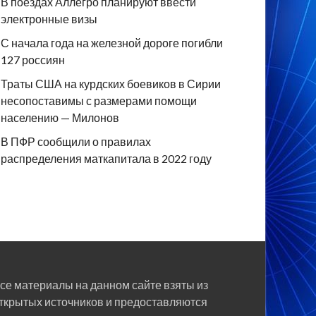
В поездах Аллегро планируют ввести
электронные визы
С начала года на железной дороге погибли
127 россиян
Траты США на курдских боевиков в Сирии
несопоставимы с размерами помощи
населению — Милонов
В ПФР сообщили о правилах
распределения маткапитала в 2022 году
се материалы на данном сайте взяты из
ткрытых источников и предоставляются