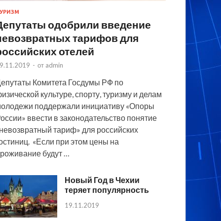
УРИЗМ
Депутаты одобрили введение
невозвратных тарифов для
российских отелей
9.11.2019
-
от
admin
епутаты Комитета Госдумы РФ по
изической культуре, спорту, туризму и делам
олодежи поддержали инициативу «Опоры
оссии» ввести в законодательство понятие
невозвратный тариф» для российских
остиниц. «Если при этом цены на
роживание будут …
Новый Год в Чехии
теряет популярность
19.11.2019