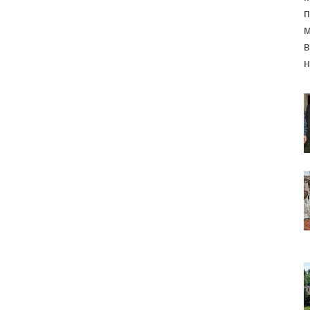
п
м
в
н