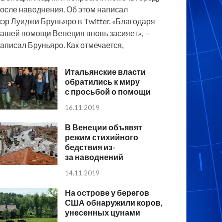
осле наводнения. Об этом написал
эр Луиджи Бруньяро в Twitter. «Благодаря
ашей помощи Венеция вновь засияет», —
аписал Бруньяро. Как отмечается,
Итальянские власти
обратились к миру
с просьбой о помощи
16.11.2019
В Венеции объявят
режим стихийного
бедствия из-
за наводнений
14.11.2019
На острове у берегов
США обнаружили коров,
унесенных цунами