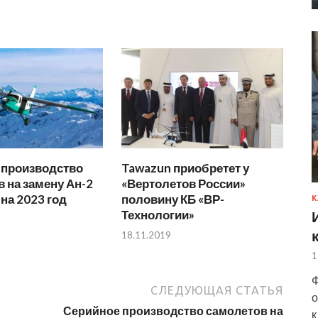
 производство
Tawazun приобретет у
 на замену Ан-2
«Вертолетов России»
на 2023 год
половину КБ «ВР-
К
Технологии»
18.11.2019
1
Ф
СЛЕДУЮЩАЯ СТАТЬЯ
о
Серийное производство самолетов на
к