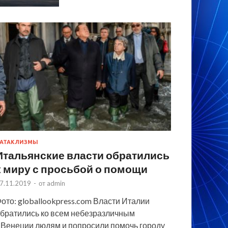
АТАКЛИЗМЫ
Итальянские власти обратились
к миру с просьбой о помощи
7.11.2019
-
от
admin
ото: globallookpress.com Власти Италии
братились ко всем небезразличным
 Венеции людям и попросили помочь городу