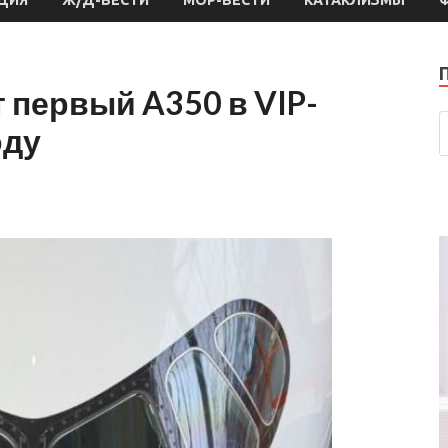
первый A350 в VIP-
оду