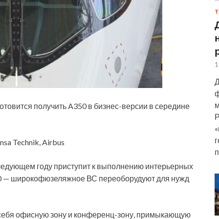
Т
1
Д
ф
м
товится получить A350 в бизнес-версии в середине
Р
«
г
sa Technik, Airbus
п
 следующем году приступит к выполнению интерьерных
0 — широкофюзеляжное ВС переоборудуют для нужд
себя офисную зону и конференц-зону, примыкающую