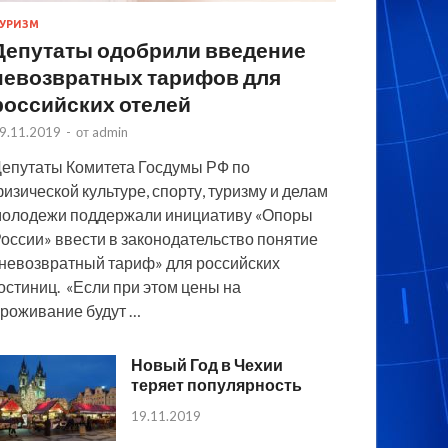
УРИЗМ
Депутаты одобрили введение
невозвратных тарифов для
российских отелей
9.11.2019
-
от
admin
епутаты Комитета Госдумы РФ по
изической культуре, спорту, туризму и делам
олодежи поддержали инициативу «Опоры
оссии» ввести в законодательство понятие
невозвратный тариф» для российских
остиниц. «Если при этом цены на
роживание будут …
Новый Год в Чехии
теряет популярность
19.11.2019