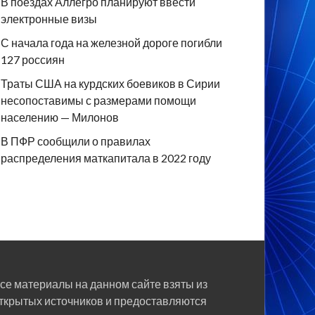
В поездах Аллегро планируют ввести
электронные визы
С начала года на железной дороге погибли
127 россиян
Траты США на курдских боевиков в Сирии
несопоставимы с размерами помощи
населению — Милонов
В ПФР сообщили о правилах
распределения маткапитала в 2022 году
се материалы на данном сайте взяты из
ткрытых источников и предоставляются