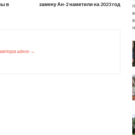
ны в
замену Ан-2 наметили на 2023 год
п
м
в
н
автора admin →