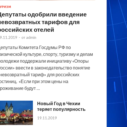
УРИЗМ
Депутаты одобрили введение
невозвратных тарифов для
российских отелей
9.11.2019
-
от
admin
епутаты Комитета Госдумы РФ по
изической культуре, спорту, туризму и делам
олодежи поддержали инициативу «Опоры
оссии» ввести в законодательство понятие
невозвратный тариф» для российских
остиниц. «Если при этом цены на
роживание будут …
Новый Год в Чехии
теряет популярность
19.11.2019