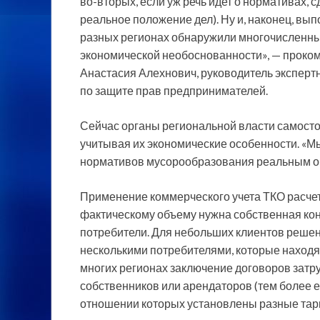
во-вторых, если уж речь идет о нормативах,
реальное положение дел). Ну и, наконец, вы
разных регионах обнаружили многочисленны
экономической необоснованности», — проко
Анастасия Алехнович, руководитель эксперт
по защите прав предпринимателей.
Сейчас органы региональной власти самост
учитывая их экономические особенности. «М
нормативов мусорообразования реальным об
Применение коммерческого учета ТКО расчет
фактическому объему нужна собственная кон
потребители. Для небольших клиентов реше
несколькими потребителями, которые находят
многих регионах заключение договоров затру
собственников или арендаторов (тем более 
отношении которых установлены разные тар