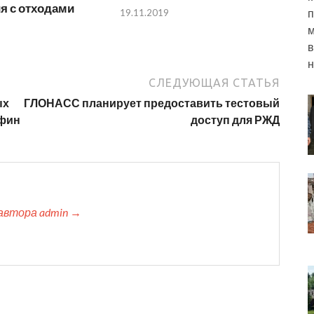
я с отходами
п
19.11.2019
м
в
н
СЛЕДУЮЩАЯ СТАТЬЯ
ых
ГЛОНАСС планирует предоставить тестовый
нфин
доступ для РЖД
автора admin →