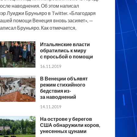
осле наводнения. Об этом написал
эр Луиджи Бруньяро в Twitter. «Благодаря
ашей помощи Венеция вновь засияет», —
аписал Бруньяро. Как отмечается,
Итальянские власти
обратились к миру
с просьбой о помощи
16.11.2019
В Венеции объявят
режим стихийного
бедствия из-
за наводнений
14.11.2019
На острове у берегов
США обнаружили коров,
унесенных цунами