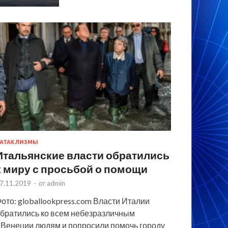
АТАКЛИЗМЫ
Итальянские власти обратились
к миру с просьбой о помощи
7.11.2019
-
от
admin
ото: globallookpress.com Власти Италии
братились ко всем небезразличным
 Венеции людям и попросили помочь городу