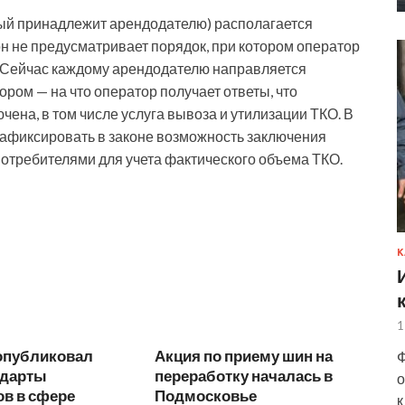
рый принадлежит арендодателю) располагается
н не предусматривает порядок, при котором оператор
. Сейчас каждому арендодателю направляется
ором — на что оператор получает ответы, что
чена, в том числе услуга вывоза и утилизации ТКО. В
зафиксировать в законе возможность заключения
потребителями для учета фактического объема ТКО.
К
1
опубликовал
Акция по приему шин на
Ф
ндарты
переработку началась в
о
ов в сфере
Подмосковье
к