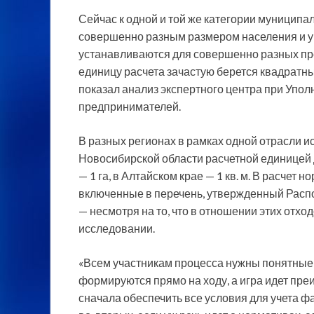
Сейчас к одной и той же категории муниципа
совершенно разным размером населения и у
устанавливаются для совершенно разных пре
единицу расчета зачастую берется квадратны
показал анализ экспертного центра при Упо
предпринимателей.
В разных регионах в рамках одной отрасли и
Новосибирской области расчетной единицей д
— 1 га, в Алтайском крае — 1 кв. м. В расчет
включенные в перечень, утвержденный Расп
— несмотря на то, что в отношении этих отхо
исследовании.
«Всем участникам процесса нужны понятные 
формируются прямо на ходу, а игра идет пре
сначала обеспечить все условия для учета фа