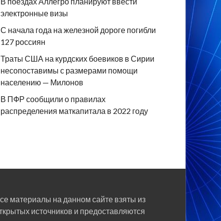
В поездах Аллегро планируют ввести
электронные визы
С начала года на железной дороге погибли
127 россиян
Траты США на курдских боевиков в Сирии
несопоставимы с размерами помощи
населению — Милонов
В ПФР сообщили о правилах
распределения маткапитала в 2022 году
се материалы на данном сайте взяты из
ткрытых источников и предоставляются