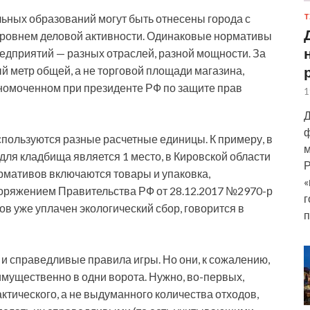
льных образований могут быть отнесены города с
Т
ровнем деловой активности. Одинаковые нормативы
дприятий — разных отраслей, разной мощности. За
й метр общей, а не торговой площади магазина,
лномоченном при президенте РФ по защите прав
1
Д
ф
спользуются разные расчетные единицы. К примеру, в
м
ля кладбища является 1 место, в Кировской области
Р
 нормативов включаются товары и упаковка,
«
оряжением Правительства РФ от 28.12.2017 №2970-р
г
дов уже уплачен экологический сбор, говорится в
п
и справедливые правила игры. Но они, к сожалению,
имущественно в одни ворота. Нужно, во-первых,
ктического, а не выдуманного количества отходов,