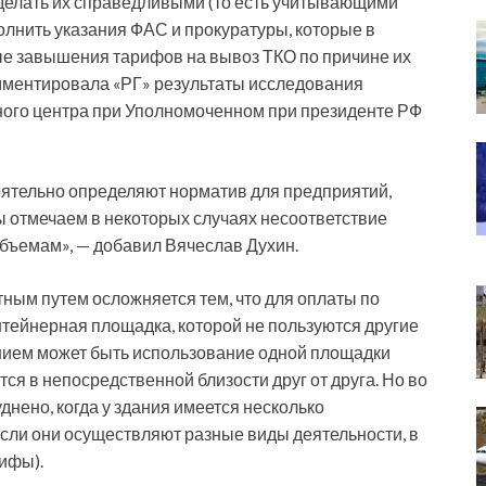
 сделать их справедливыми (то есть учитывающими
полнить указания ФАС и прокуратуры, которые в
е завышения тарифов на вывоз ТКО по причине их
мментировала «РГ» результаты исследования
ного центра при Уполномоченном при президенте РФ
оятельно определяют норматив для предприятий,
ы отмечаем в некоторых случаях несоответствие
ъемам», — добавил Вячеслав Духин.
ным путем осложняется тем, что для оплаты по
тейнерная площадка, которой не пользуются другие
нием может быть использование одной площадки
ся в непосредственной близости друг от друга. Но во
днено, когда у здания имеется несколько
если они осуществляют разные виды деятельности, в
ифы).