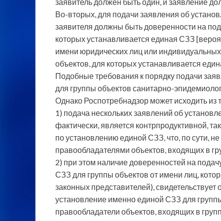
заявитель должен быть один, и заявление до
Во-вторых, для подачи заявления об установ
заявителя должны быть доверенности на пода
которых устанавливается единая СЗЗ [вероя
имени юридических лиц или индивидуальных
объектов, для которых устанавливается един
Подобные требования к порядку подачи зая
для группы объектов санитарно-эпидемиолог
Однако Роспотребнадзор может исходить из то
1) подача нескольких заявлений об установл
фактически, является контрпродуктивной, та
по установлению единой СЗЗ, что, по сути, не
правообладателями объектов, входящих в гр
2) при этом наличие доверенностей на подач
СЗЗ для группы объектов от имени лиц, кото
законных представителей), свидетельствует о
установление именно единой СЗЗ для группы 
правообладатели объектов, входящих в гру