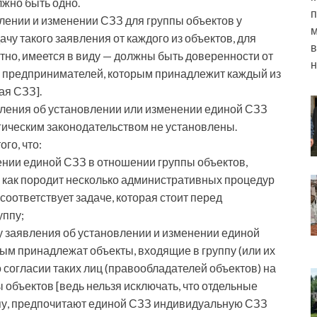
лжно быть одно.
п
лении и изменении СЗЗ для группы объектов у
м
чу такого заявления от каждого из объектов, для
в
тно, имеется в виду — должны быть доверенности от
н
 предпринимателей, которым принадлежит каждый из
ая СЗЗ].
вления об установлении или изменении единой СЗЗ
ическим законодательством не установлены.
го, что:
ении единой СЗЗ в отношении группы объектов,
к как породит несколько административных процедур
 соответствует задаче, которая стоит перед
уппу;
у заявления об установлении и изменении единой
рым принадлежат объекты, входящие в группу (или их
 согласии таких лиц (правообладателей объектов) на
объектов [ведь нельзя исключать, что отдельные
ппу, предпочитают единой СЗЗ индивидуальную СЗЗ