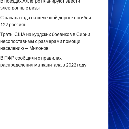
В поездах Аллегро планируют ввести
электронные визы
С начала года на железной дороге погибли
127 россиян
Траты США на курдских боевиков в Сирии
несопоставимы с размерами помощи
населению — Милонов
В ПФР сообщили о правилах
распределения маткапитала в 2022 году