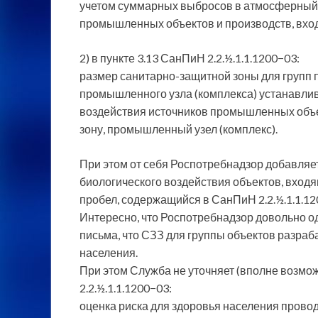
учетом суммарных выбросов в атмосферный 
промышленных объектов и производств, вход
2) в пункте 3.13 СанПиН 2.2.½.1.1.1200−03:
размер санитарно-защитной зоны для групп
промышленного узла (комплекса) устанавлив
воздействия источников промышленных объе
зону, промышленный узел (комплекс).
При этом от себя Роспотребнадзор добавляе
биологического воздействия объектов, входя
пробел, содержащийся в СанПиН 2.2.½.1.1.12
Интересно, что Роспотребнадзор довольно о
письма, что СЗЗ для группы объектов разраб
населения.
При этом Служба не уточняет (вполне возможн
2.2.½.1.1.1200−03:
оценка риска для здоровья населения прово