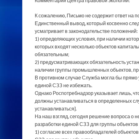
Комментарий Центра правовой экологии:
К сожалению, Письмо не содержит ответ на 
Единственный вывод, который косвенно след
усматривает в законодательстве положений:
1) определяющих условия, при наличии котор
которых входят несколько объектов капиталь
обязательным;
2) предусматривающих обязательность устано
наличии группы промышленных объектов, п
В противном случае Служба могла бы прямо у
единой СЗЗ не избежать.
Однако Роспотребнадзор указывает лишь, что
должны устанавливаться в определенных слу
устанавливаться].
На наш взгляд, сегодня решение вопроса о 
разработки единой СЗЗ для группы объектов
1) согласие всех правообладателей объектов