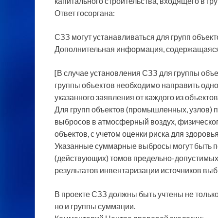
капитального строительства, входящего в гр
Ответ госоргана:
СЗЗ могут устанавливаться для групп объект
Дополнительная информация, содержащаяся
[В случае установления СЗЗ для группы объ
группы объектов необходимо направить одно
указанного заявления от каждого из объекто
Для групп объектов (промышленных, узлов) 
выбросов в атмосферный воздух, физического
объектов, с учетом оценки риска для здоровь
Указанные суммарные выбросы могут быть п
(действующих) томов предельно-допустимых 
результатов инвентаризации источников выб
В проекте СЗЗ должны быть учтены не только
но и группы суммации.