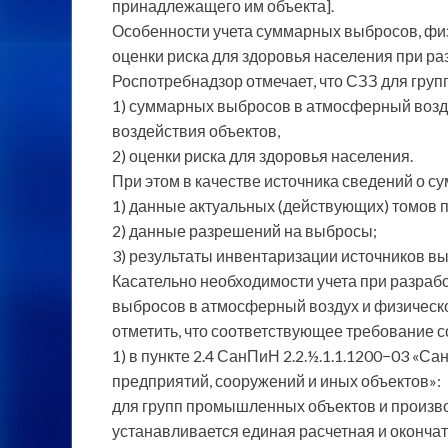
принадлежащего им объекта].
Особенности учета суммарных выбросов, физ
оценки риска для здоровья населения при ра
Роспотребнадзор отмечает, что СЗЗ для груп
1) суммарных выбросов в атмосферный воздух
воздействия объектов,
2) оценки риска для здоровья населения.
При этом в качестве источника сведений о 
1) данные актуальных (действующих) томов 
2) данные разрешений на выбросы;
3) результаты инвентаризации источников в
Касательно необходимости учета при разраб
выбросов в атмосферный воздух и физическог
отметить, что соответствующее требование 
1) в пункте 2.4 СанПиН 2.2.½.1.1.1200−03 «
предприятий, сооружений и иных объектов»:
для групп промышленных объектов и произв
устанавливается единая расчетная и оконча