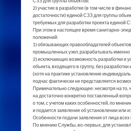
СЗЗ для группы объектов;
2) участие в разработке (в том числе в фин
достаточности) единой СЗЗ для группы объе
требуемых для разработки проекта единой С
При этом в настоящее время санитарно-эпи
положений:
1) обязывающих правообладателей объектов
промышленных узел, разрабатывать именно
2) исключающих возможность разработки и 
объекта, входящего в группу, без разработк
(хотя на практике установление индивидуаль
подчас фактически не представляется возмо
Примечательно следующее: несмотря на то, ч
на достаточно конкретно поставленный вопро
о том, с учетом каких особенностей, по мне
и подается заявление об установлении или и
Особенности подачи заявления от лица всех 
По мнению Службы, во-первых, для установл