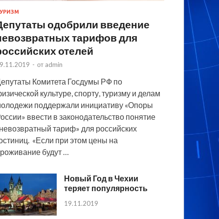
УРИЗМ
Депутаты одобрили введение
невозвратных тарифов для
российских отелей
9.11.2019
-
от
admin
епутаты Комитета Госдумы РФ по
изической культуре, спорту, туризму и делам
олодежи поддержали инициативу «Опоры
оссии» ввести в законодательство понятие
невозвратный тариф» для российских
остиниц. «Если при этом цены на
роживание будут …
Новый Год в Чехии
теряет популярность
19.11.2019