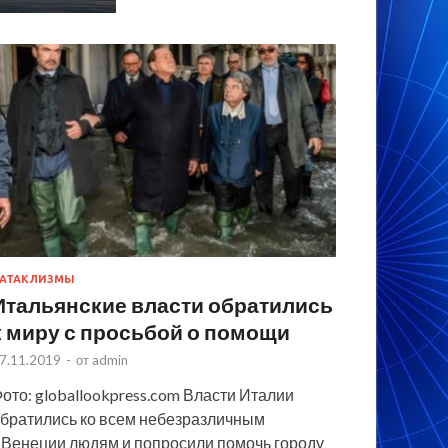
АТАКЛИЗМЫ
Итальянские власти обратились
к миру с просьбой о помощи
7.11.2019
-
от
admin
ото: globallookpress.com Власти Италии
братились ко всем небезразличным
 Венеции людям и попросили помочь городу