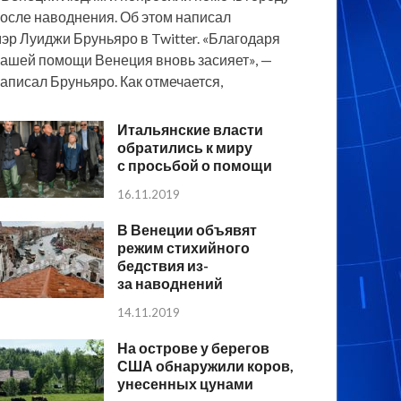
осле наводнения. Об этом написал
эр Луиджи Бруньяро в Twitter. «Благодаря
ашей помощи Венеция вновь засияет», —
аписал Бруньяро. Как отмечается,
Итальянские власти
обратились к миру
с просьбой о помощи
16.11.2019
В Венеции объявят
режим стихийного
бедствия из-
за наводнений
14.11.2019
На острове у берегов
США обнаружили коров,
унесенных цунами