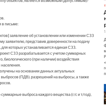
уппу объектов, является возможным (допустимым)?
Т
ов.
 в письме:
1
ектов] заявление об установлении или изменении СЗЗ
Д
му заявителю, представив доверенности на подачу
ф
в, для которых устанавливается единая СЗЗ.
м
проект СЗЗ разрабатывается с учетом суммарных
Р
, биологического (при наличии) воздействия
«
я населения.
г
олучены на основании данных актуальных
п
выбросов (ПДВ). разрешений на выбросы, а также
росов.
 суммарные выброса каждого вещества (г/с и т/год),