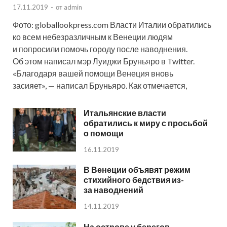
17.11.2019
-
от
admin
Фото: globallookpress.com Власти Италии обратились
ко всем небезразличным к Венеции людям
и попросили помочь городу после наводнения.
Об этом написал мэр Луиджи Бруньяро в Twitter.
«Благодаря вашей помощи Венеция вновь
засияет», — написал Бруньяро. Как отмечается,
Итальянские власти
обратились к миру с просьбой
о помощи
16.11.2019
В Венеции объявят режим
стихийного бедствия из-
за наводнений
14.11.2019
На острове у берегов