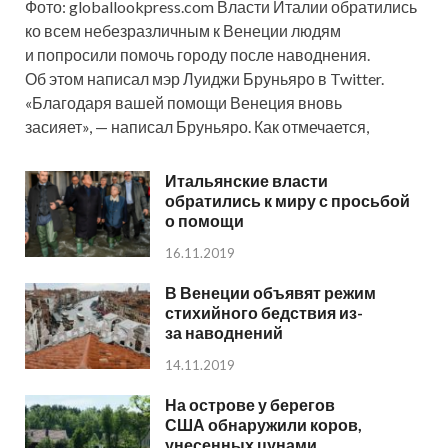
Фото: globallookpress.com Власти Италии обратились
ко всем небезразличным к Венеции людям
и попросили помочь городу после наводнения.
Об этом написал мэр Луиджи Бруньяро в Twitter.
«Благодаря вашей помощи Венеция вновь
засияет», — написал Бруньяро. Как отмечается,
Итальянские власти
обратились к миру с просьбой
о помощи
16.11.2019
В Венеции объявят режим
стихийного бедствия из-
за наводнений
14.11.2019
На острове у берегов
США обнаружили коров,
унесенных цунами