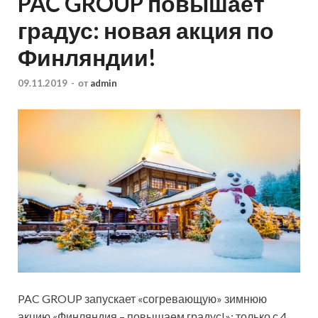
PAC GROUP повышает
градус: новая акция по
Финляндии!
09.11.2019
-
от
admin
PAC GROUP запускает «согревающую» зимнюю
акцию «Финляндия – повышаем градус!»: только с 4