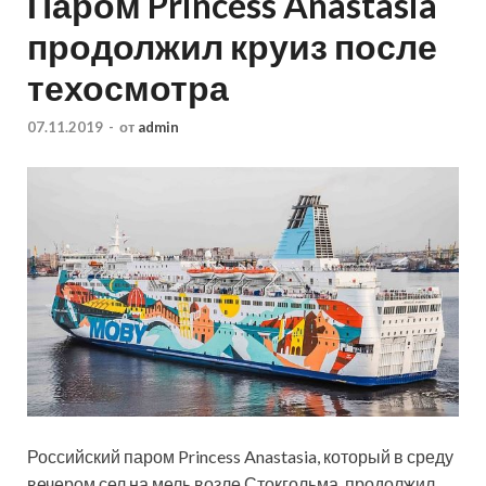
Паром Princess Anastasia
продолжил круиз после
техосмотра
07.11.2019
-
от
admin
Российский паром Princess Anastasia, который в среду
вечером сел на мель возле Стокгольма, продолжил