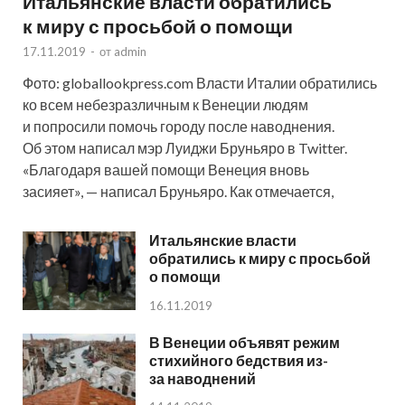
Итальянские власти обратились
к миру с просьбой о помощи
17.11.2019
-
от
admin
Фото: globallookpress.com Власти Италии обратились
ко всем небезразличным к Венеции людям
и попросили помочь городу после наводнения.
Об этом написал мэр Луиджи Бруньяро в Twitter.
«Благодаря вашей помощи Венеция вновь
засияет», — написал Бруньяро. Как отмечается,
Итальянские власти
обратились к миру с просьбой
о помощи
16.11.2019
В Венеции объявят режим
стихийного бедствия из-
за наводнений