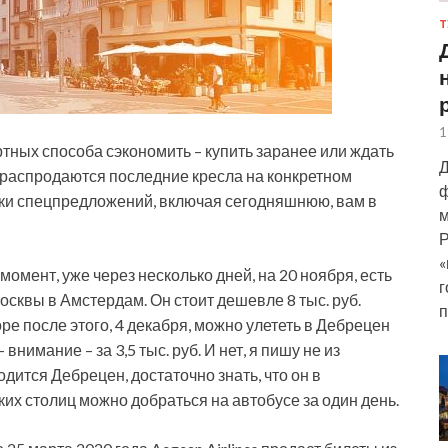
Т
1
ртных способа сэкономить – купить заранее или ждать
Д
 распродаются последние кресла на конкретном
ф
рки спецпредложений, включая сегодняшнюю, вам в
м
Р
«
 момент, уже через несколько дней, на 20 ноября, есть
г
осквы в Амстердам. Он стоит дешевле 8 тыс. руб.
п
ре после этого, 4 декабря, можно улететь в Дебрецен
 внимание – за 3,5 тыс. руб. И нет, я пишу не из
одится Дебрецен, достаточно знать, что он в
их столиц можно добраться на автобусе за один день.