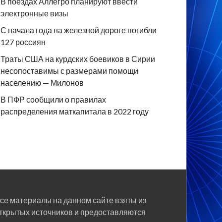
В поездах Аллегро планируют ввести
электронные визы
С начала года на железной дороге погибли
127 россиян
Траты США на курдских боевиков в Сирии
несопоставимы с размерами помощи
населению — Милонов
В ПФР сообщили о правилах
распределения маткапитала в 2022 году
се материалы на данном сайте взяты из
ткрытых источников и предоставляются