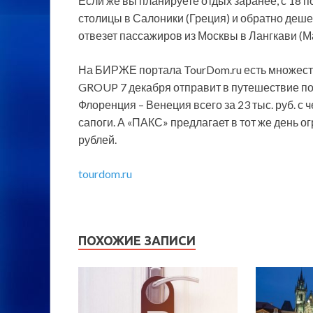
Если же вы планируете отдых заранее, с 18 по
столицы в Салоники (Греция) и обратно дешевл
отвезет пассажиров из Москвы в Лангкави (Мал
На БИРЖЕ портала TourDom.ru есть множест
GROUP 7 декабря отправит в путешествие по
Флоренция – Венеция всего за 23 тыс. руб. с 
сапоги. А «ПАКС» предлагает в тот же день о
рублей.
tourdom.ru
ПОХОЖИЕ ЗАПИСИ