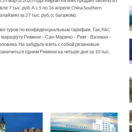
 25 марта 2020 года Aegean Airlines продает билеты из
е 7 тыс. руб. А с 5 по 16 апреля China Southern
айзия) за 27 тыс. руб. (с багажом).
во туров по конфиденциальным тарифам. Так, PAC
 маршруту Римини – Сан-Марино – Рим – Ватикан –
человека. Не забудьте взять с собой резиновые
граничиться одним Римини на четыре дня за 10 тыс.