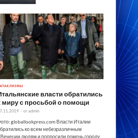
АТАКЛИЗМЫ
Итальянские власти обратились
к миру с просьбой о помощи
7.11.2019
-
от
admin
ото: globallookpress.com Власти Италии
братились ко всем небезразличным
 Венеции людям и попросили помочь городу