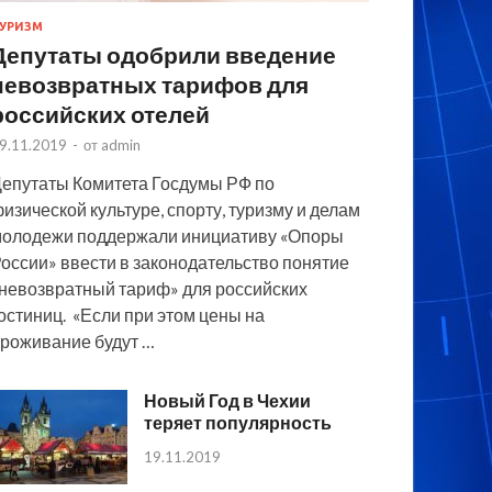
УРИЗМ
Депутаты одобрили введение
невозвратных тарифов для
российских отелей
9.11.2019
-
от
admin
епутаты Комитета Госдумы РФ по
изической культуре, спорту, туризму и делам
олодежи поддержали инициативу «Опоры
оссии» ввести в законодательство понятие
невозвратный тариф» для российских
остиниц. «Если при этом цены на
роживание будут …
Новый Год в Чехии
теряет популярность
19.11.2019