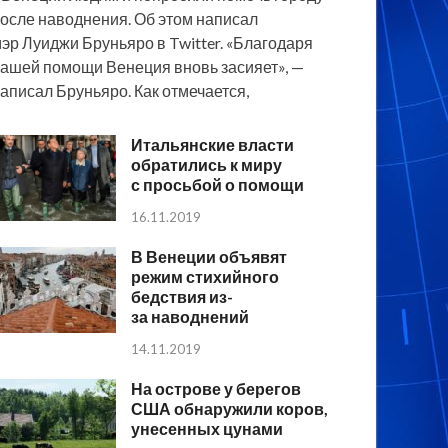
осле наводнения. Об этом написал
эр Луиджи Бруньяро в Twitter. «Благодаря
ашей помощи Венеция вновь засияет», —
аписал Бруньяро. Как отмечается,
Итальянские власти
обратились к миру
с просьбой о помощи
16.11.2019
В Венеции объявят
режим стихийного
бедствия из-
за наводнений
14.11.2019
На острове у берегов
США обнаружили коров,
унесенных цунами