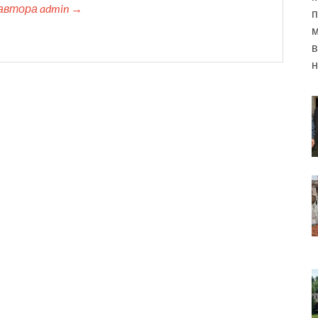
автора admin →
п
м
в
н