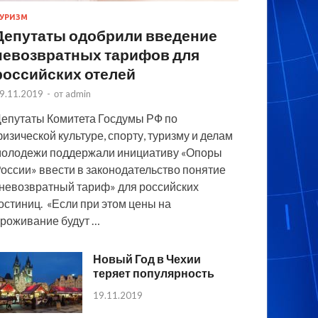
УРИЗМ
Депутаты одобрили введение
невозвратных тарифов для
российских отелей
9.11.2019
-
от
admin
епутаты Комитета Госдумы РФ по
изической культуре, спорту, туризму и делам
олодежи поддержали инициативу «Опоры
оссии» ввести в законодательство понятие
невозвратный тариф» для российских
остиниц. «Если при этом цены на
роживание будут …
Новый Год в Чехии
теряет популярность
19.11.2019