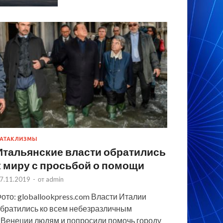
АТАКЛИЗМЫ
Итальянские власти обратились
к миру с просьбой о помощи
7.11.2019
-
от
admin
ото: globallookpress.com Власти Италии
братились ко всем небезразличным
 Венеции людям и попросили помочь городу