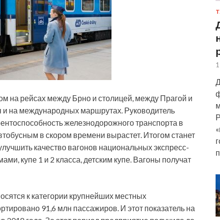
Т
1
Д
ф
м на рейсах между Брно и столицей,
между Прагой и
м
я и на международных маршрутах. Руководитель
Р
рентоспособность железнодорожного транспорта в
«
тобусным в скором времени вырастет. Итогом станет
г
улучшить качество вагонов национальных экспресс-
п
мами, купе 1 и 2 класса, детским купе. Вагоны получат
осятся к категории крупнейших местных
ортировано 91,6 млн пассажиров. И этот показатель на