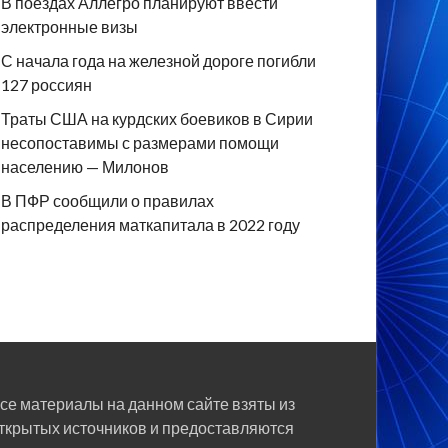
В поездах Аллегро планируют ввести
электронные визы
С начала года на железной дороге погибли
127 россиян
Траты США на курдских боевиков в Сирии
несопоставимы с размерами помощи
населению — Милонов
В ПФР сообщили о правилах
распределения маткапитала в 2022 году
се материалы на данном сайте взяты из
ткрытых источников и предоставляются