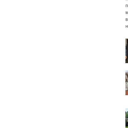
п
м
в
н