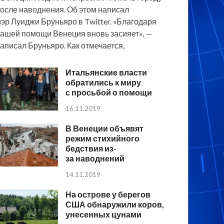
осле наводнения. Об этом написал
эр Луиджи Бруньяро в Twitter. «Благодаря
ашей помощи Венеция вновь засияет», —
аписал Бруньяро. Как отмечается,
Итальянские власти
обратились к миру
с просьбой о помощи
16.11.2019
В Венеции объявят
режим стихийного
бедствия из-
за наводнений
14.11.2019
На острове у берегов
США обнаружили коров,
унесенных цунами