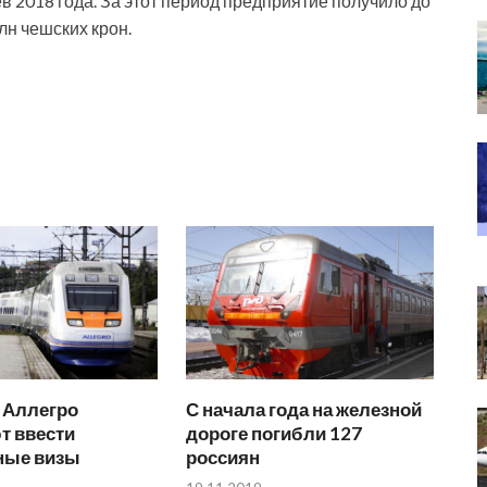
 2018 года. За этот период предприятие получило до
лн чешских крон.
 Аллегро
С начала года на железной
т ввести
дороге погибли 127
ные визы
россиян