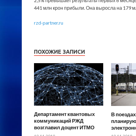
2,5% превышает результаты первых 6 месяцев
441 млн крон прибыли. Она выросла на 179 м
rzd-partner.ru
ПОХОЖИЕ ЗАПИСИ
Департамент квантовых
В поездах
коммуникаций РЖД
планирую
возглавил доцент ИТМО
электрон