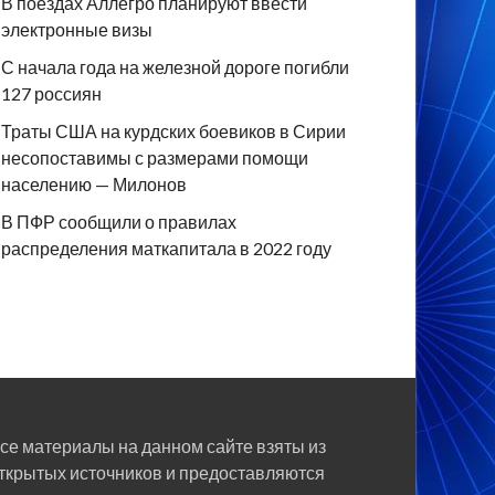
В поездах Аллегро планируют ввести
электронные визы
С начала года на железной дороге погибли
127 россиян
Траты США на курдских боевиков в Сирии
несопоставимы с размерами помощи
населению — Милонов
В ПФР сообщили о правилах
распределения маткапитала в 2022 году
се материалы на данном сайте взяты из
ткрытых источников и предоставляются