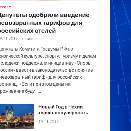
УРИЗМ
Депутаты одобрили введение
невозвратных тарифов для
российских отелей
9.11.2019
-
от
admin
епутаты Комитета Госдумы РФ по
изической культуре, спорту, туризму и делам
олодежи поддержали инициативу «Опоры
оссии» ввести в законодательство понятие
невозвратный тариф» для российских
остиниц. «Если при этом цены на
роживание будут …
Новый Год в Чехии
теряет популярность
19.11.2019