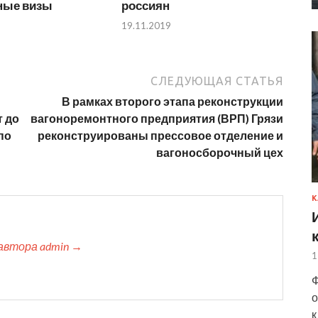
ные визы
россиян
19.11.2019
СЛЕДУЮЩАЯ СТАТЬЯ
В рамках второго этапа реконструкции
т до
вагоноремонтного предприятия (ВРП) Грязи
по
реконструированы прессовое отделение и
вагоносборочный цех
К
автора admin →
1
Ф
о
к