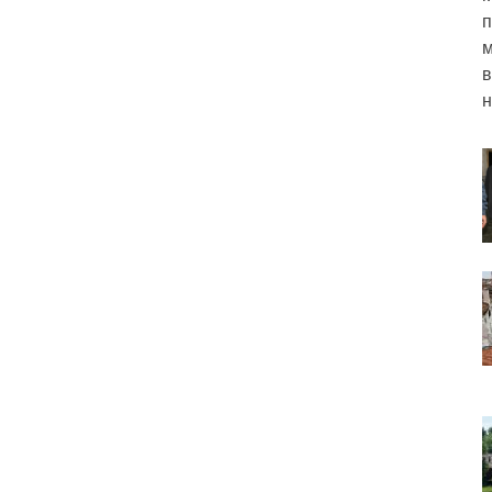
п
м
в
н