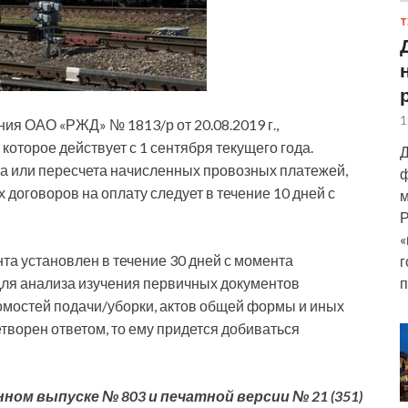
Т
1
ния ОАО «РЖД» № 1813/р от 20.08.2019 г.,
оторое действует с 1 сентября текущего года.
Д
а или пересчета начисленных провозных платежей,
ф
договоров на оплату следует в течение 10 дней с
м
Р
«
та установлен в течение 30 дней с момента
г
п
для анализа изучения первичных документов
омостей подачи/уборки, актов общей формы и иных
етворен ответом, то ему придется добиваться
ном выпуске № 803 и печатной версии № 21 (351)