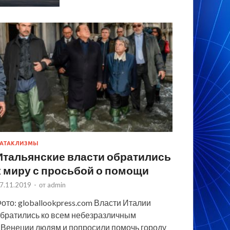
АТАКЛИЗМЫ
Итальянские власти обратились
к миру с просьбой о помощи
7.11.2019
-
от
admin
ото: globallookpress.com Власти Италии
братились ко всем небезразличным
 Венеции людям и попросили помочь городу