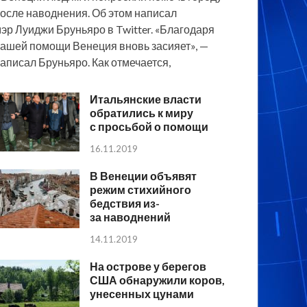
осле наводнения. Об этом написал
эр Луиджи Бруньяро в Twitter. «Благодаря
ашей помощи Венеция вновь засияет», —
аписал Бруньяро. Как отмечается,
Итальянские власти
обратились к миру
с просьбой о помощи
16.11.2019
В Венеции объявят
режим стихийного
бедствия из-
за наводнений
14.11.2019
На острове у берегов
США обнаружили коров,
унесенных цунами