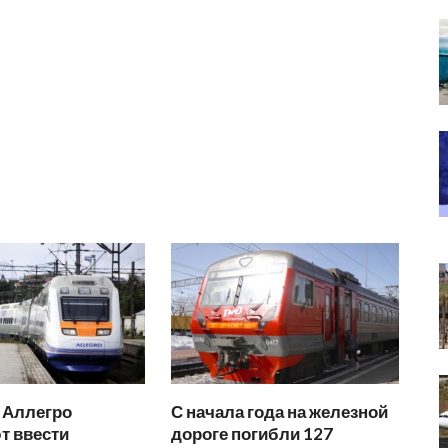
 Аллегро
С начала года на железной
т ввести
дороге погибли 127