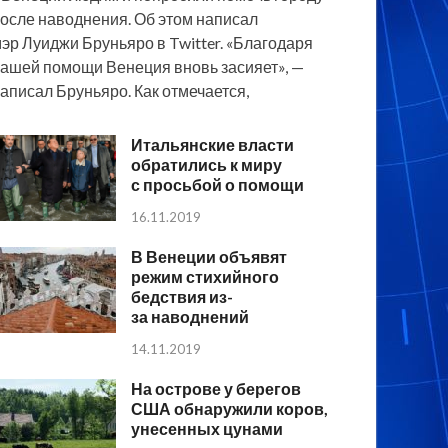
осле наводнения. Об этом написал
эр Луиджи Бруньяро в Twitter. «Благодаря
ашей помощи Венеция вновь засияет», —
аписал Бруньяро. Как отмечается,
Итальянские власти
обратились к миру
с просьбой о помощи
16.11.2019
В Венеции объявят
режим стихийного
бедствия из-
за наводнений
14.11.2019
На острове у берегов
США обнаружили коров,
унесенных цунами