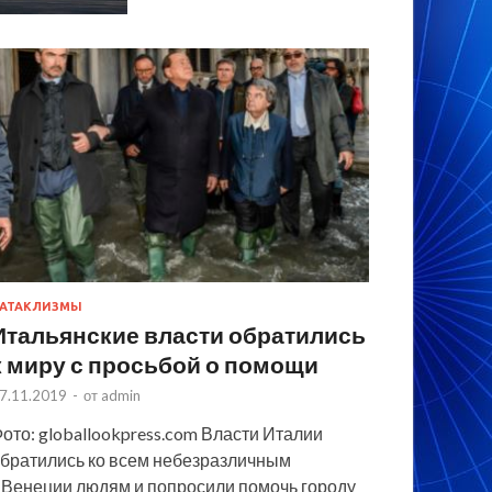
АТАКЛИЗМЫ
Итальянские власти обратились
к миру с просьбой о помощи
7.11.2019
-
от
admin
ото: globallookpress.com Власти Италии
братились ко всем небезразличным
 Венеции людям и попросили помочь городу