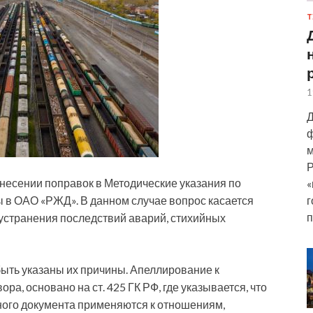
Т
1
Д
ф
м
Р
о внесении поправок в Методические указания по
«
г
 в ОАО «РЖД». В данном случае вопрос касается
п
устранения последствий аварий, стихийных
ть указаны их причины. Апеллирование к
а, основано на ст. 425 ГК РФ, где указывается, что
нного документа применяются к отношениям,