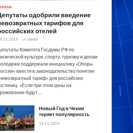
УРИЗМ
Депутаты одобрили введение
невозвратных тарифов для
российских отелей
9.11.2019
-
от
admin
епутаты Комитета Госдумы РФ по
изической культуре, спорту, туризму и делам
олодежи поддержали инициативу «Опоры
оссии» ввести в законодательство понятие
невозвратный тариф» для российских
остиниц. «Если при этом цены на
роживание будут …
Новый Год в Чехии
теряет популярность
19.11.2019