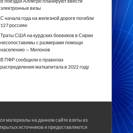
В поездах Аллегро планируют ввести
электронные визы
С начала года на железной дороге погибли
127 россиян
Траты США на курдских боевиков в Сирии
несопоставимы с размерами помощи
населению — Милонов
В ПФР сообщили о правилах
распределения маткапитала в 2022 году
се материалы на данном сайте взяты из
ткрытых источников и предоставляются