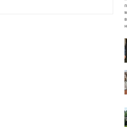
п
м
в
н