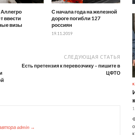
 Аллегро
С начала года на железной
т ввести
дороге погибли 127
ные визы
россиян
19.11.2019
СЛЕДУЮЩАЯ СТАТЬЯ
Есть претензия к перевозчику – пишите в
и
ЦФТО
ей
К
1
Ф
о
автора admin →
к