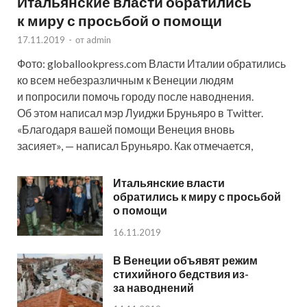
Итальянские власти обратились
к миру с просьбой о помощи
17.11.2019
-
от
admin
Фото: globallookpress.com Власти Италии обратились
ко всем небезразличным к Венеции людям
и попросили помочь городу после наводнения.
Об этом написал мэр Луиджи Бруньяро в Twitter.
«Благодаря вашей помощи Венеция вновь
засияет», — написал Бруньяро. Как отмечается,
Итальянские власти
обратились к миру с просьбой
о помощи
16.11.2019
В Венеции объявят режим
стихийного бедствия из-
за наводнений