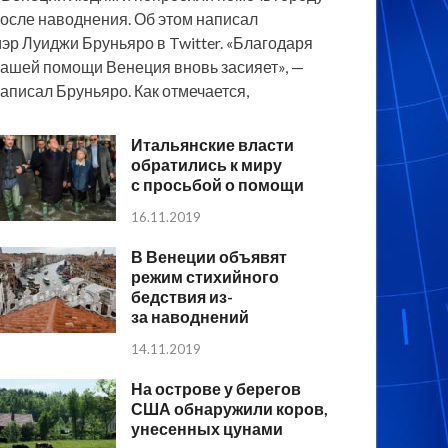
осле наводнения. Об этом написал
эр Луиджи Бруньяро в Twitter. «Благодаря
ашей помощи Венеция вновь засияет», —
аписал Бруньяро. Как отмечается,
Итальянские власти
обратились к миру
с просьбой о помощи
16.11.2019
В Венеции объявят
режим стихийного
бедствия из-
за наводнений
14.11.2019
На острове у берегов
США обнаружили коров,
унесенных цунами