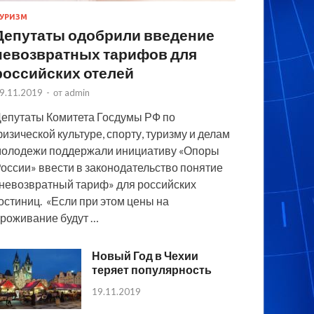
УРИЗМ
Депутаты одобрили введение
невозвратных тарифов для
российских отелей
9.11.2019
-
от
admin
епутаты Комитета Госдумы РФ по
изической культуре, спорту, туризму и делам
олодежи поддержали инициативу «Опоры
оссии» ввести в законодательство понятие
невозвратный тариф» для российских
остиниц. «Если при этом цены на
роживание будут …
Новый Год в Чехии
теряет популярность
19.11.2019