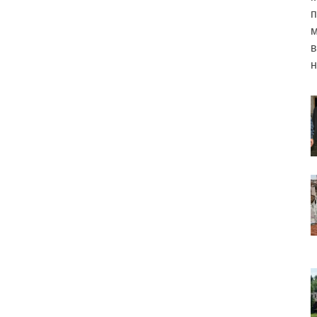
п
м
в
н