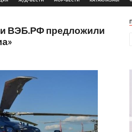
 и ВЭБ.РФ предложили
иа»