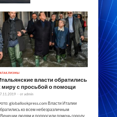
АТАКЛИЗМЫ
Итальянские власти обратились
к миру с просьбой о помощи
7.11.2019
-
от
admin
ото: globallookpress.com Власти Италии
братились ко всем небезразличным
 Венеции людям и попросили помочь городу