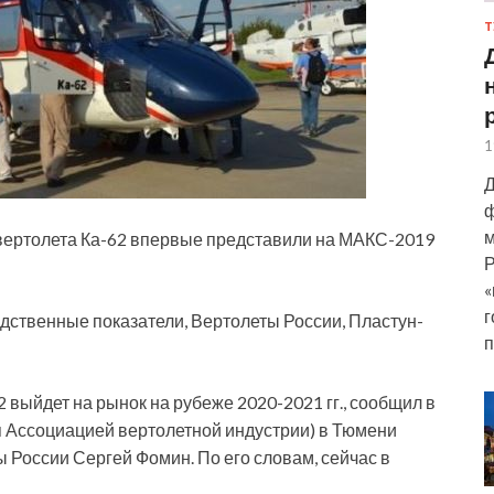
Т
1
Д
ф
м
вертолета Ка-62 впервые представили на МАКС-2019
Р
«
г
одственные показатели, Вертолеты России, Пластун-
п
2 выйдет на
рынок на рубеже 2020-2021 гг., сообщил в
я Ассоциацией вертолетной индустрии) в Тюмени
 России Сергей Фомин. По его словам, сейчас в