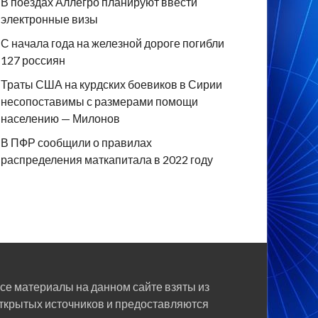
В поездах Аллегро планируют ввести
электронные визы
С начала года на железной дороге погибли
127 россиян
Траты США на курдских боевиков в Сирии
несопоставимы с размерами помощи
населению — Милонов
В ПФР сообщили о правилах
распределения маткапитала в 2022 году
се материалы на данном сайте взяты из
ткрытых источников и предоставляются