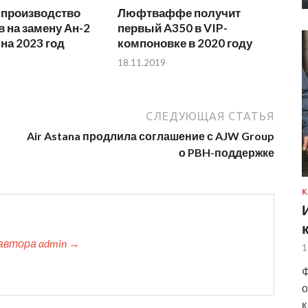
 производство
Люфтваффе получит
 на замену Ан-2
первый A350 в VIP-
на 2023 год
компоновке в 2020 году
18.11.2019
СЛЕДУЮЩАЯ СТАТЬЯ
Air Astana продлила соглашение с AJW Group
о PBH-поддержке
К
автора admin →
1
Ф
о
к