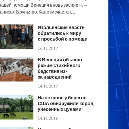
ашей помощи Венеция вновь засияет», —
аписал Бруньяро. Как отмечается,…
Итальянские власти
обратились к миру
с просьбой о помощи
16.11.2019
В Венеции объявят
режим стихийного
бедствия из-
за наводнений
14.11.2019
На острове у берегов
США обнаружили коров,
унесенных цунами
14.11.2019