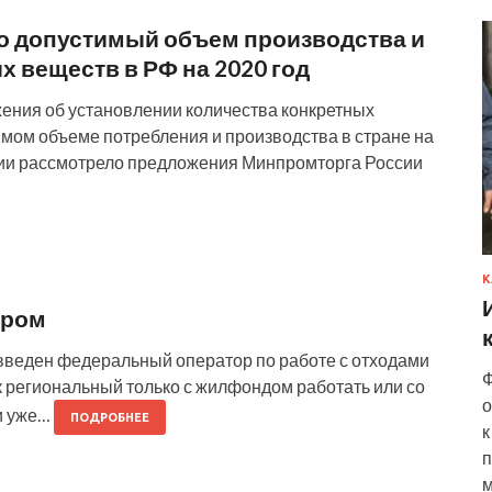
о допустимый объем производства и
 веществ в РФ на 2020 год
ения об установлении количества конкретных
мом объеме потребления и производства в стране на
ии рассмотрело предложения Минпромторга России
К
ором
 введен федеральный оператор по работе с отходами
Ф
как региональный только с жилфондом работать или со
о
ли уже…
ПОДРОБНЕЕ
к
п
м