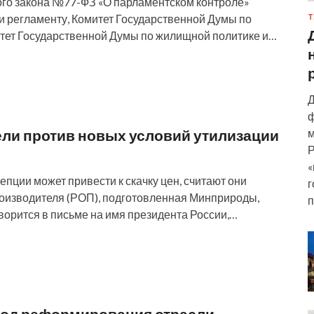
го закона №77-ФЗ «О парламентском контроле»
и регламенту, Комитет Государственной Думы по
Т
итет Государственной Думы по жилищной политике и…
Д
ф
м
ли против новых условий утилизации
Р
«
ции может привести к скачку цен, считают они
г
оизводителя (РОП), подготовленная Минприроды,
п
оворится в письме на имя президента России,…
ход реформирования отрасли