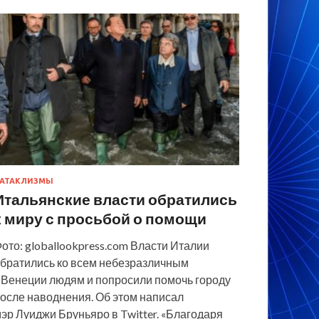
АТАКЛИЗМЫ
Итальянские власти обратились
к миру с просьбой о помощи
ото: globallookpress.com Власти Италии
братились ко всем небезразличным
 Венеции людям и попросили помочь городу
осле наводнения. Об этом написал
эр Луиджи Бруньяро в Twitter. «Благодаря