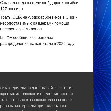
С начала года на железной дороге погибли
127 россиян
Траты США на курдских боевиков в Сирии
несопоставимы с размерами помощи
населению — Милонов
В ПФР сообщили о правилах
распределения маткапитала в 2022 году
се материалы на данном сайте взяты из
ткрытых источников и предоставляются
сключительно в ознакомительных целях.
рава на материалы принадлежат их